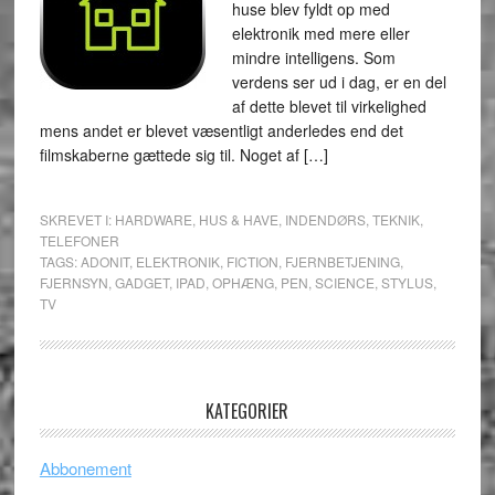
huse blev fyldt op med
elektronik med mere eller
mindre intelligens. Som
verdens ser ud i dag, er en del
af dette blevet til virkelighed
mens andet er blevet væsentligt anderledes end det
filmskaberne gættede sig til. Noget af […]
SKREVET I:
HARDWARE
,
HUS & HAVE
,
INDENDØRS
,
TEKNIK
,
TELEFONER
TAGS:
ADONIT
,
ELEKTRONIK
,
FICTION
,
FJERNBETJENING
,
FJERNSYN
,
GADGET
,
IPAD
,
OPHÆNG
,
PEN
,
SCIENCE
,
STYLUS
,
TV
KATEGORIER
Abbonement