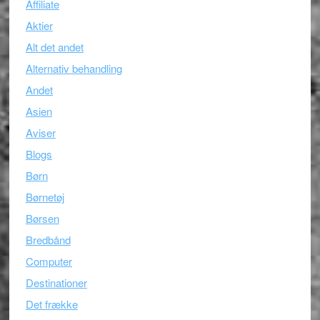
Affiliate
Aktier
Alt det andet
Alternativ behandling
Andet
Asien
Aviser
Blogs
Børn
Børnetøj
Børsen
Bredbånd
Computer
Destinationer
Det frække