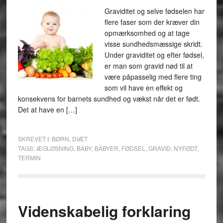
Graviditet og selve fødselen har
flere faser som der kræver din
opmærksomhed og at tage
visse sundhedsmæssige skridt.
Under graviditet og efter fødsel,
er man som gravid nød til at
være påpasselig med flere ting
som vil have en effekt og
konsekvens for barnets sundhed og vækst når det er født.
Det at have en […]
SKREVET I:
BØRN
,
DIÆT
TAGS:
ÆGLØSNING
,
BABY
,
BABYER
,
FØDSEL
,
GRAVID
,
NYFØDT
,
TERMIN
Videnskabelig forklaring