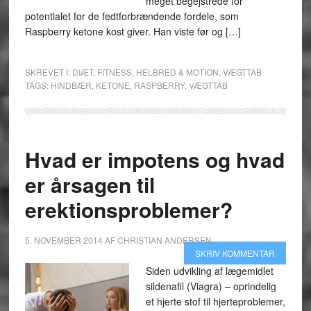
meget begejstrede for
potentialet for de fedtforbrændende fordele, som
Raspberry ketone kost giver. Han viste før og […]
SKREVET I:
DIÆT
,
FITNESS
,
HELBRED & MOTION
,
VÆGTTAB
TAGS:
HINDBÆR
,
KETONE
,
RASPBERRY
,
VÆGTTAB
Hvad er impotens og hvad
er årsagen til
erektionsproblemer?
5. NOVEMBER 2014
AF
CHRISTIAN ANDERSEN
SKRIV KOMMENTAR
Siden udvikling af lægemidlet
sildenafil (Viagra) – oprindelig
et hjerte stof til hjerteproblemer,