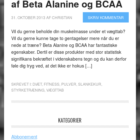
af Beta Alanine og BCAA
31. OKTOBER 2013
AF
CHRISTIAN
SKRIV KOMMENTAR
Vil du gerne beholde din muskelmasse under et vægttab?
Vil du gerne kunne tage to gentagelser mere når du er
nede at træne? Beta Alanine og BCAA har fantastiske
egenskaber. Dertil er disse produkter med stor statistisk
signifikans bekræftet i videnskabens tegn og du kan derfor
føle dig tryg ved, at det ikke er hokus […]
SKREVET I:
DIÆT
,
FITNESS
,
PULVER
,
SLANKEKUR
,
STYRKETRÆNING
,
VÆGTTAB
KATEGORIER
Abbonement