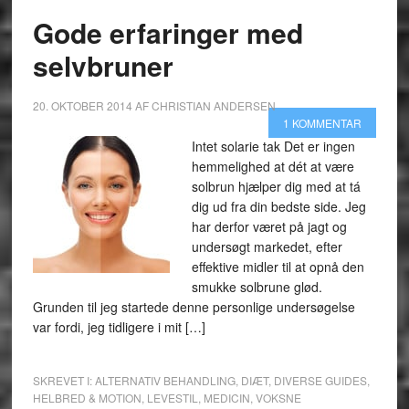
Gode erfaringer med
selvbruner
20. OKTOBER 2014
AF
CHRISTIAN ANDERSEN
1 KOMMENTAR
Intet solarie tak Det er ingen
hemmelighed at dét at være
solbrun hjælper dig med at tá
dig ud fra din bedste side. Jeg
har derfor været på jagt og
undersøgt markedet, efter
effektive midler til at opnå den
smukke solbrune glød.
Grunden til jeg startede denne personlige undersøgelse
var fordi, jeg tidligere i mit […]
SKREVET I:
ALTERNATIV BEHANDLING
,
DIÆT
,
DIVERSE GUIDES
,
HELBRED & MOTION
,
LEVESTIL
,
MEDICIN
,
VOKSNE