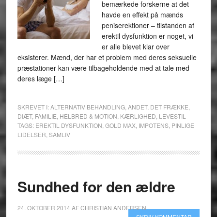
bemærkede forskerne at det
havde en effekt på mænds
peniserektioner – tilstanden af ​​
erektil dysfunktion er noget, vi
er alle blevet klar over
eksisterer. Mænd, der har et problem med deres seksuelle
præstationer kan være tilbageholdende med at tale med
deres læge […]
SKREVET I:
ALTERNATIV BEHANDLING
,
ANDET
,
DET FRÆKKE
,
DIÆT
,
FAMILIE
,
HELBRED & MOTION
,
KÆRLIGHED
,
LEVESTIL
TAGS:
EREKTIL DYSFUNKTION
,
GOLD MAX
,
IMPOTENS
,
PINLIGE
LIDELSER
,
SAMLIV
Sundhed for den ældre
24. OKTOBER 2014
AF
CHRISTIAN ANDERSEN
SKRIV KOMMENTAR