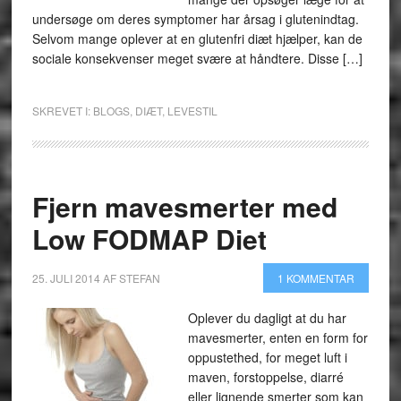
undersøge om deres symptomer har årsag i glutenindtag.
Selvom mange oplever at en glutenfri diæt hjælper, kan de
sociale konsekvenser meget svære at håndtere. Disse […]
SKREVET I:
BLOGS
,
DIÆT
,
LEVESTIL
Fjern mavesmerter med
Low FODMAP Diet
25. JULI 2014
AF
STEFAN
1 KOMMENTAR
Oplever du dagligt at du har
mavesmerter, enten en form for
oppustethed, for meget luft i
maven, forstoppelse, diarré
eller lignende smerter som kan