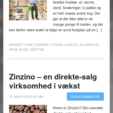
betales husleje, el, varme,
vand, forsikringer, tv pakke og
en helt masse andre ting. Der
gør at der ikke altid er så
mange penge til maden, og det
kan derfor være svært at følge en sund kostplan på en […]
SKREVET I:
DIÆT
,
DIVERSE
,
FITNESS
,
LEVESTIL
,
SLANKEKUR
,
SPISE GUIDE
,
VÆGTTAB
Zinzino – en direkte-salg
virksomhed i vækst
31. MARTS 2016
AF
KIM
SKRIV KOMMENTAR
Hvem er Zinzino? Den svenske