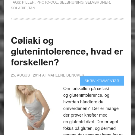
TAGS:
PILLER
,
PROTO-COL
,
SELBRUNING
,
SELVBRUNER
,
SOLARIE
,
TAN
Cøliaki og
glutenintolerence, hvad er
forskellen?
25. AUGUST 2014
AF
MARLENE DENCKER
SKRIV KOMMENTAR
Om forskellen på cøliaki
og glutenintolerence, og
hvordan håndtere du
omverdenen? Der er mange
der prøver kræfter med
en glutenfri diæt. Der er øget
fokus på gluten, og dermed
mange der opsøger læge for at