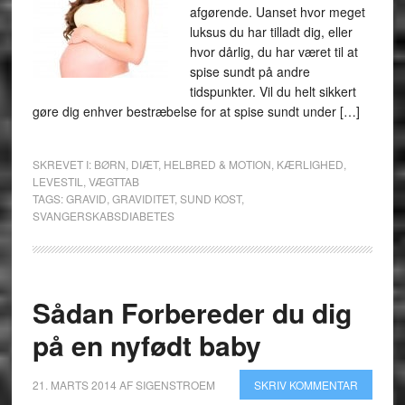
afgørende. Uanset hvor meget
luksus du har tilladt dig, eller
hvor dårlig, du har været til at
spise sundt på andre
tidspunkter. Vil du helt sikkert
gøre dig enhver bestræbelse for at spise sundt under […]
SKREVET I:
BØRN
,
DIÆT
,
HELBRED & MOTION
,
KÆRLIGHED
,
LEVESTIL
,
VÆGTTAB
TAGS:
GRAVID
,
GRAVIDITET
,
SUND KOST
,
SVANGERSKABSDIABETES
Sådan Forbereder du dig
på en nyfødt baby
21. MARTS 2014
AF
SIGENSTROEM
SKRIV KOMMENTAR