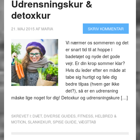
Udrensningskur &
detoxkur
21. MAJ 2015
AF
MARIA
SKRIV KOMMENTAR
Vi nærmer os sommeren og det
er snart tid til at hoppe i
badetøjet og nyde det gode
vejr. Er din krop sommer klar?
Hvis du leder efter en måde at
tabe sig hurtigt og føle dig
bedre tilpas (hvem gør ikke
det?), så er en udrensning
måske lige noget for dig! Detoxkur og udrensningskure […]
SKREVET I:
DIÆT
,
DIVERSE GUIDES
,
FITNESS
,
HELBRED &
MOTION
,
SLANKEKUR
,
SPISE GUIDE
,
VÆGTTAB