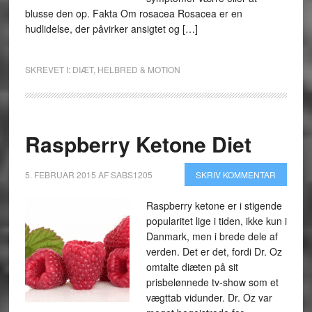
blusse den op. Fakta Om rosacea Rosacea er en
hudlidelse, der påvirker ansigtet og […]
SKREVET I:
DIÆT
,
HELBRED & MOTION
Raspberry Ketone Diet
5. FEBRUAR 2015
AF
SABS1205
SKRIV KOMMENTAR
Raspberry ketone er i stigende
popularitet lige i tiden, ikke kun i
Danmark, men i brede dele af
verden. Det er det, fordi Dr. Oz
omtalte diæten på sit
prisbelønnede tv-show som et
vægttab vidunder. Dr. Oz var