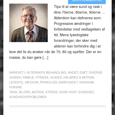
Tips til at være sund og rask i
dine 70erne, 80erne, 90erne …
Alderdom kan defineres som:
Progressive ændringer i
forbindelse med vedtagelsen af
tid. Mens fysiologiske
forandringer, der sker med
alderen kan forhindre dig i at
leve det liv du ønsker når de 70, 80 og opefter. Der er en
masse, du kan gøre […]
SKREVET I:
ALTERNATIV BEHANDLING
,
ANDET
,
DIÆT
,
DIVERSE
GUIDES
,
FAMILIE
,
FITNESS
,
GUIDES
,
HELBRED & MOTION
,
LEVESTIL
,
MEDICIN
,
PSYKOLOGI
,
SAMFUNDET
,
VENSKAB
,
VOKSNE
TAGS:
ÆLDRE
,
MOTION
,
STRESS
,
SUND KOST
,
SUNDHED
,
SUNDHEDSPROBLEMER