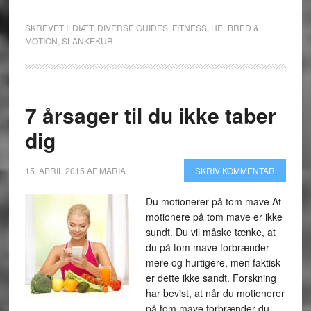
SKREVET I:
DIÆT
,
DIVERSE GUIDES
,
FITNESS
,
HELBRED &
MOTION
,
SLANKEKUR
7 årsager til du ikke taber
dig
15. APRIL 2015
AF
MARIA
SKRIV KOMMENTAR
Du motionerer på tom mave At
motionere på tom mave er ikke
sundt. Du vil måske tænke, at
du på tom mave forbrænder
mere og hurtigere, men faktisk
er dette ikke sandt. Forskning
har bevist, at når du motionerer
på tom mave forbrænder du