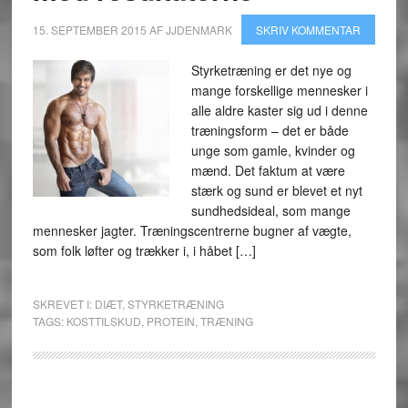
15. SEPTEMBER 2015
AF
JJDENMARK
SKRIV KOMMENTAR
Styrketræning er det nye og
mange forskellige mennesker i
alle aldre kaster sig ud i denne
træningsform – det er både
unge som gamle, kvinder og
mænd. Det faktum at være
stærk og sund er blevet et nyt
sundhedsideal, som mange
mennesker jagter. Træningscentrerne bugner af vægte,
som folk løfter og trækker i, i håbet […]
SKREVET I:
DIÆT
,
STYRKETRÆNING
TAGS:
KOSTTILSKUD
,
PROTEIN
,
TRÆNING