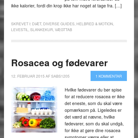
ikke kalorier, fordi din krop ikke har noget at tage fra. […]
SKREVET I:
DIÆT
,
DIVERSE GUIDES
,
HELBRED & MOTION
,
LEVESTIL
,
SLANKEKUR
,
VÆGTTAB
Rosacea og fødevarer
12. FEBRUAR 2015
AF
SABS1205
1 KOMMENTAR
Hvilke fødevarer du bør spise
for at reducere rosacea er ikke
det eneste, som du skal være
opmærksom på. Ligeledes er
det værd at nævne, hvilke
fødevarer, som du skal undgå,
for ikke at gøre dine rosacea
symptomer værre eller at