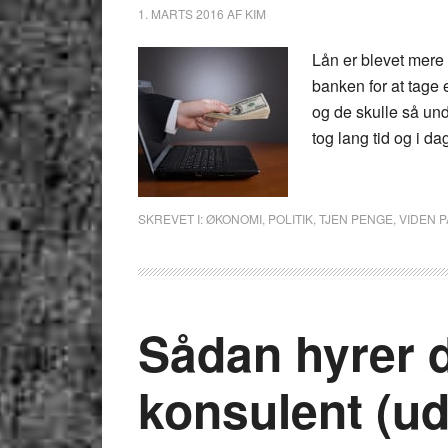
1. MARTS 2016
AF
KIM
Lån er blevet mere d
banken for at tage
og de skulle så un
tog lang tid og i da
SKREVET I:
ØKONOMI
,
POLITIK
,
TJEN PENGE
,
VIDEN P
Sådan hyrer d
konsulent (u