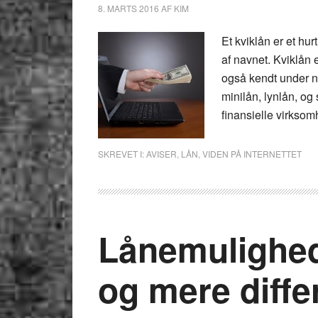
8. MARTS 2016
AF
KIM
Et kviklån er et hu
af navnet. Kviklån 
også kendt under n
minilån, lynlån, og
finansielle virkso
SKREVET I:
AVISER
,
LÅN
,
VIDEN PÅ INTERNETTET
Lånemulighed
og mere diffe