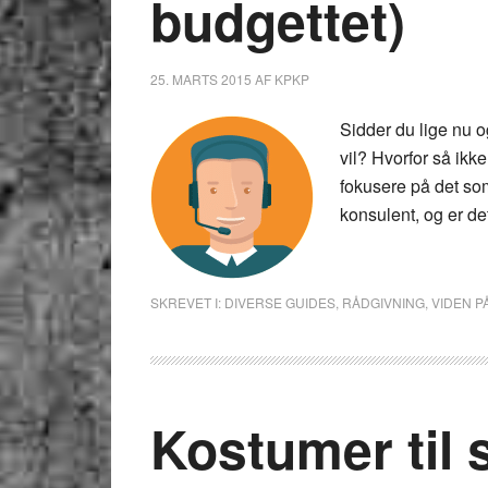
budgettet)
25. MARTS 2015
AF
KPKP
Sidder du lige nu og
vil? Hvorfor så ikk
fokusere på det som
konsulent, og er de
SKREVET I:
DIVERSE GUIDES
,
RÅDGIVNING
,
VIDEN P
Kostumer til 