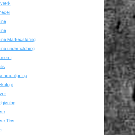
tværk
heder
line
ine
ine Markedsføring
ine underholdning
onomi
itik
ssamenligning
kologi
ver
givning
jse
se Tips
g