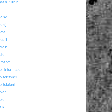
st & Kultur
n
else
etøj
etøj
estil
icin
dier
rosoft
il Information
iltelefoner
iltelefoni
bler
bler
sik