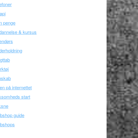
efoner
api
n penge
dannelse & kursus
endørs
erholdning
gttab
ktøj
nskab
en på internettet
ksomheds start
ksne
bshop guide
bshops