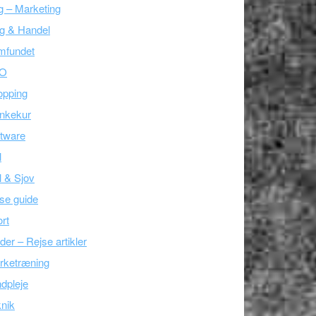
g – Marketing
g & Handel
mfundet
O
opping
nkekur
tware
l
l & Sjov
se guide
rt
der – Rejse artikler
rketræning
dpleje
nik