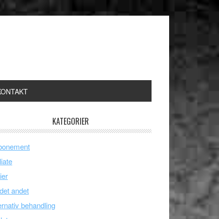
KONTAKT
KATEGORIER
bonement
liate
ier
 det andet
ernativ behandling