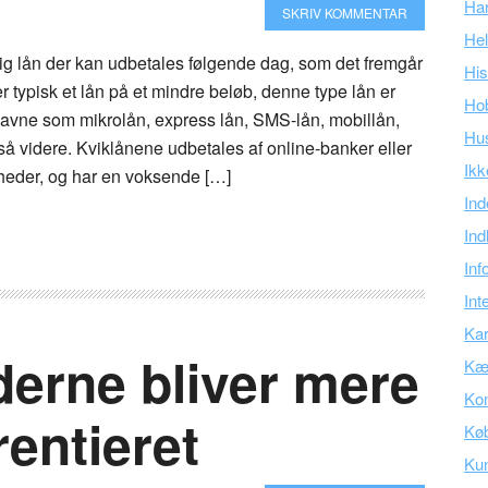
Ha
SKRIV KOMMENTAR
Hel
rtig lån der kan udbetales følgende dag, som det fremgår
His
er typisk et lån på et mindre beløb, denne type lån er
Ho
avne som mikrolån, express lån, SMS-lån, mobillån,
Hu
 så videre. Kviklånene udbetales af online-banker eller
Ikk
mheder, og har en voksende […]
Ind
Ind
Inf
Int
Kar
erne bliver mere
Kær
Kon
rentieret
Kø
Ku