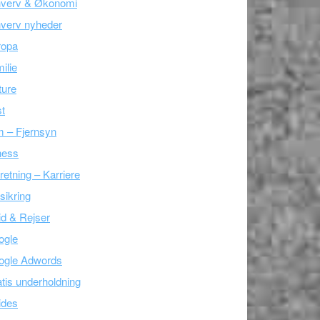
hverv & Økonomi
verv nyheder
ropa
ilie
ture
t
m – Fjernsyn
ness
retning – Karriere
sikring
tid & Rejser
ogle
ogle Adwords
tis underholdning
ides