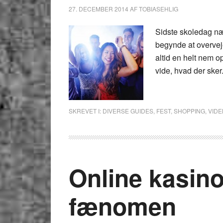
27. DECEMBER 2014
AF
TOBIASEHLIG
Sidste skoledag nær
begynde at overvej
altid en helt nem o
vide, hvad der sker
SKREVET I:
DIVERSE GUIDES
,
FEST
,
SHOPPING
,
VIDE
Online kasino
fænomen