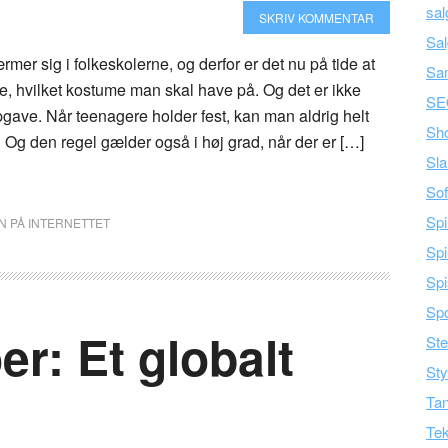
sal
SKRIV KOMMENTAR
Sal
mer sig i folkeskolerne, og derfor er det nu på tide at
Sa
e, hvilket kostume man skal have på. Og det er ikke
SE
pgave. Når teenagere holder fest, kan man aldrig helt
Sh
. Og den regel gælder også i høj grad, når der er […]
Sla
Sof
Spi
N PÅ INTERNETTET
Spi
Spi
Spo
er: Et globalt
Ste
Sty
Tan
Tek