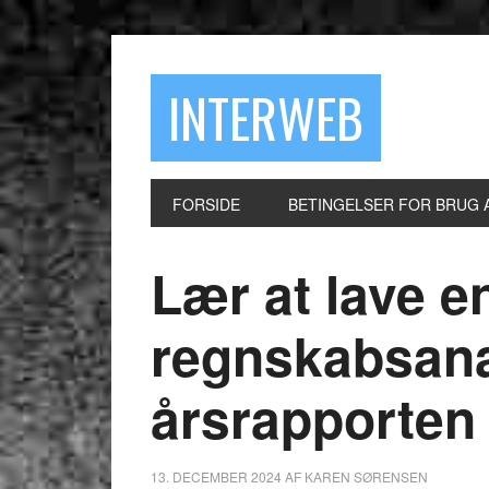
INTERWEB
FORSIDE
BETINGELSER FOR BRUG 
Lær at lave e
regnskabsana
årsrapporten 
13. DECEMBER 2024
AF
KAREN SØRENSEN