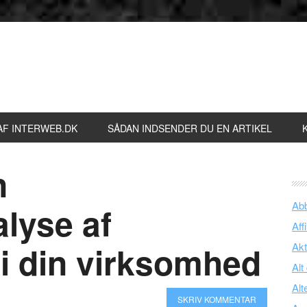
AF INTERWEB.DK
SÅDAN INDSENDER DU EN ARTIKEL
n
Ab
lyse af
Affi
i din virksomhed
Akt
Alt
Alt
SKRIV KOMMENTAR