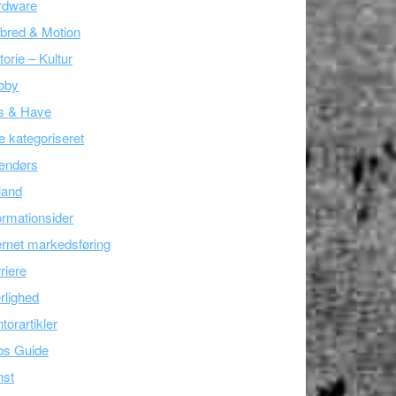
rdware
bred & Motion
torie – Kultur
bby
s & Have
e kategoriseret
endørs
land
ormationsider
ernet markedsføring
riere
lighed
torartikler
bs Guide
nst