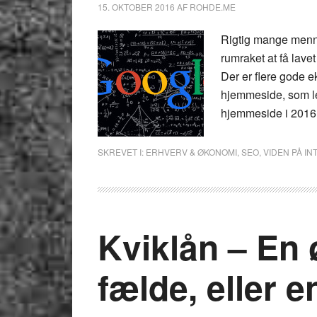
15. OKTOBER 2016
AF
ROHDE.ME
Rigtig mange menne
rumraket at få lave
Der er flere gode e
hjemmeside, som lev
hjemmeside i 2016
SKREVET I:
ERHVERV & ØKONOMI
,
SEO
,
VIDEN PÅ I
Kviklån – En
fælde, eller 