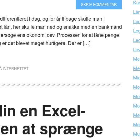
Kun
SKRIV KOMMENTAR
Lå
ifferentieret i dag, og for år tilbage skulle man i
Led
 et lån, her skulle man ned og snakke med en bankmand
Leg
dersøge ens økonomi osv. Processen for at låne penge
Leg
g er det blevet meget hurtigere. Der er […]
Lev
Med
Me
Å INTERNETTET
Mic
Mob
Mob
in en Excel-
Mob
Mø
den at sprænge
Mø
Mu