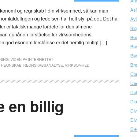
An
As
konomi og regnskab i din virksomhed, så kan man
omiafdelingen og ledelsen har helt styr på det. Det har
Avi
er er faktisk mange fordele for den almene
Bl
man opnår en forståelse for virksomhedens
Bø
en god økonomiforståelse er det nemlig muligt […]
Bør
Bø
NING
,
VIDEN PÅ INTERNETTET
Br
,
REGNSKAB
,
REGNSKABSANALYSE
,
VIRKSOMHED
Co
Des
Det
 en billig
Di
Div
Div
Ele