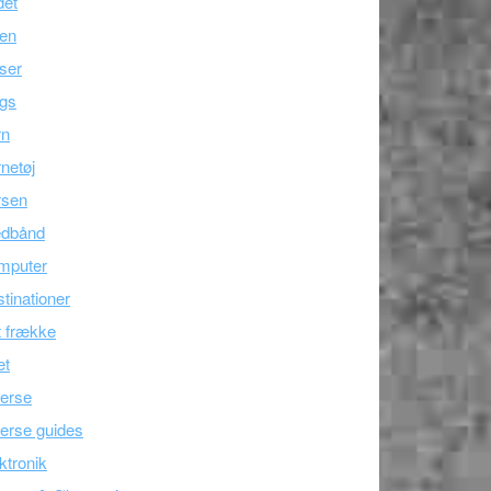
det
ien
ser
ogs
rn
netøj
rsen
edbånd
mputer
tinationer
 frække
æt
erse
erse guides
ktronik