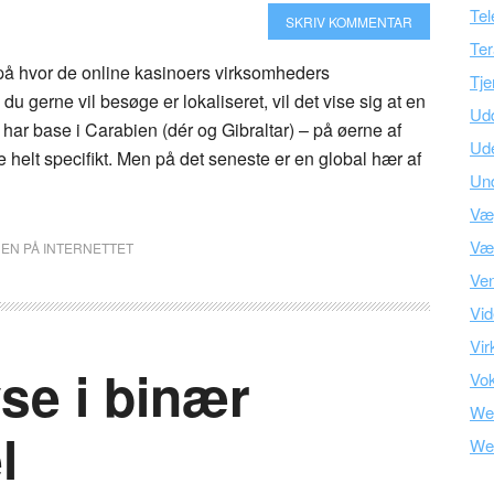
Tel
SKRIV KOMMENTAR
Ter
 på hvor de online kasinoers virksomheders
Tje
u gerne vil besøge er lokaliseret, vil det vise sig at en
Ud
 har base i Carabien (dér og Gibraltar) – på øerne af
Ud
helt specifikt. Men på det seneste er en global hær af
Und
Væ
Vær
DEN PÅ INTERNETTET
Ve
Vid
Vir
se i binær
Vo
We
l
We