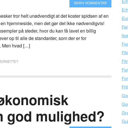
Er
SKRIV KOMMENTAR
Erh
sker tror helt unødvendigt at det koster spidsen af en
Eu
t en hjemmeside, men det gør det ikke nødvendigvis!
Fam
ksempler på steder, hvor du kan få lavet en billig
fea
er op til alle de standarder, som der er for
Fes
. Men hvad […]
Fil
Fit
NTERNETTET
For
For
Fri
 økonomisk
Go
Go
en god mulighed?
Gra
Gu