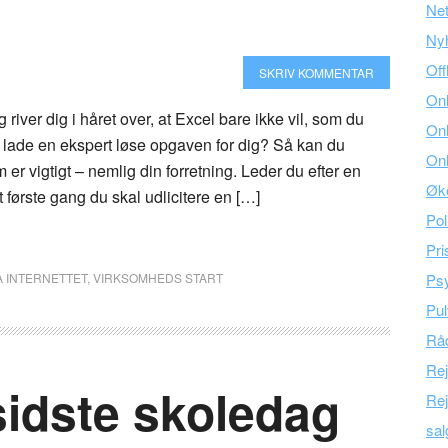
Ne
Ny
Off
SKRIV KOMMENTAR
Onl
 river dig i håret over, at Excel bare ikke vil, som du
Onl
e lade en ekspert løse opgaven for dig? Så kan du
Onl
 er vigtigt – nemlig din forretning. Leder du efter en
Øk
t første gang du skal udlicitere en […]
Pol
Pri
Å INTERNETTET
,
VIRKSOMHEDS START
Psy
Pul
Råd
Re
sidste skoledag
Rej
sal