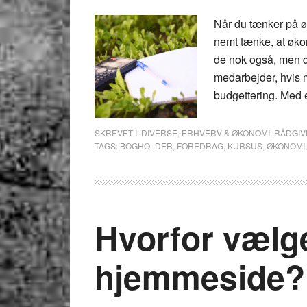
Når du tænker på ø
nemt tænke, at økon
de nok også, men d
medarbejder, hvis 
budgettering. Med 
SKREVET I:
DIVERSE
,
ERHVERV & ØKONOMI
,
RÅDGIV
TAGS:
BOGHOLDER
,
FOREDRAG
,
KURSUS
,
ØKONOMI
Hvorfor vælge
hjemmeside?