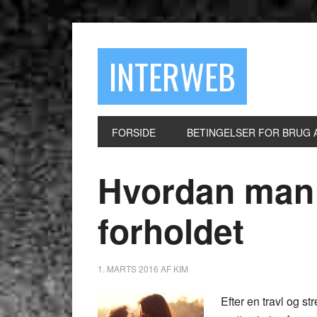
INTERWEB
FORSIDE
BETINGELSER FOR BRUG 
Hvordan man h
forholdet
1. MARTS 2016
AF
KIM
Efter en travl og s