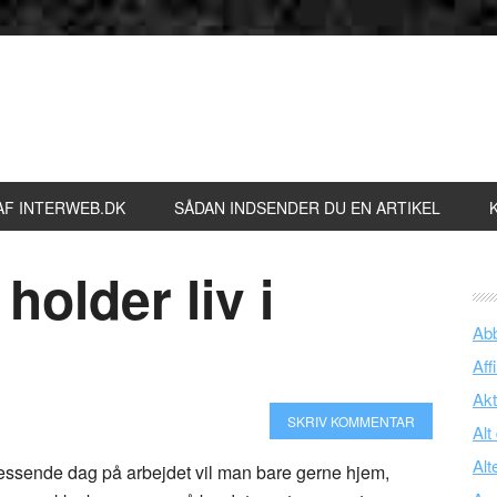
AF INTERWEB.DK
SÅDAN INDSENDER DU EN ARTIKEL
older liv i
Ab
Affi
Akt
SKRIV KOMMENTAR
Alt
Alt
tressende dag på arbejdet vil man bare gerne hjem,