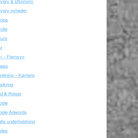
hverv & Økonomi
verv nyheder
ropa
ilie
ture
t
m – Fjernsyn
ness
retning – Karriere
sikring
tid & Rejser
ogle
ogle Adwords
tis underholdning
ides