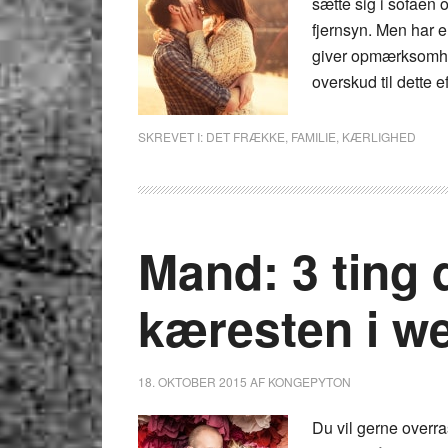
sætte sig i sofaen
fjernsyn. Men har 
giver opmærksomhed
overskud til dette e
SKREVET I:
DET FRÆKKE
,
FAMILIE
,
KÆRLIGHED
Mand: 3 ting 
kæresten i w
18. OKTOBER 2015
AF
KONGEPYTON
Du vil gerne overra