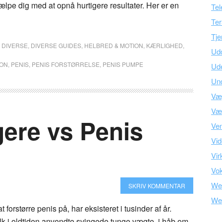
hjælpe dig med at opnå hurtigere resultater. Her er en
Tel
Ter
Tje
,
DIVERSE
,
DIVERSE GUIDES
,
HELBRED & MOTION
,
KÆRLIGHED
,
Ud
ION
,
PENIS
,
PENIS FORSTØRRELSE
,
PENIS PUMPE
Ud
Und
Væ
Vær
gere vs Penis
Ve
Vid
Vir
Vo
We
SKRIV KOMMENTAR
We
 forstørre penis på, har eksisteret i tusinder af år.
lk i oldtiden anvendte svingede tunge vægte, i håb om