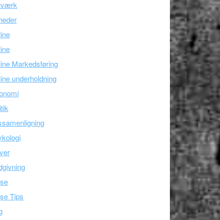
tværk
heder
line
ine
ine Markedsføring
ine underholdning
onomi
itik
ssamenligning
kologi
ver
givning
jse
se Tips
g