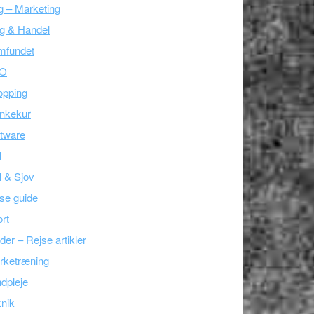
g – Marketing
g & Handel
mfundet
O
opping
nkekur
tware
l
l & Sjov
se guide
rt
der – Rejse artikler
rketræning
dpleje
nik