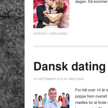
dagen. Så kommer v
SKREVET I:
KÆRLIGHED
Dansk dating
19. SEPTEMBER 2015
AF
SIMS10000
For lidt over 10 år 
poppe frem overalt p
mødtes for at find