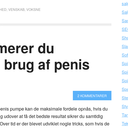
sal
HED
,
VENSKAB
,
VOKSNE
Sal
Sa
SE
Sh
merer du
Sla
Sof
 brug af penis
Spi
Spi
Spi
Spo
2 KOMMENTARER
Ste
Sty
penis pumpe kan de maksimale fordele opnås, hvis du
Tan
g udover at få det bedste resultat sikrer du samtidig
ver tid er der blevet udviklet nogle tricks, som hvis de
Tek