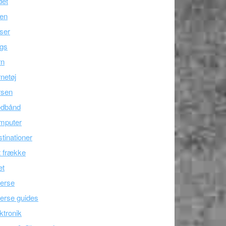
det
ien
ser
ogs
rn
netøj
rsen
edbånd
mputer
tinationer
 frække
æt
erse
erse guides
ktronik