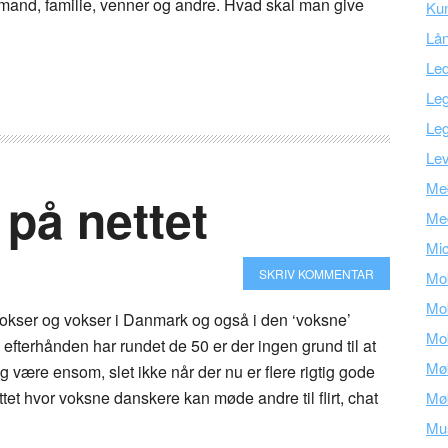
 mand, familie, venner og andre. Hvad skal man give
Kun
Lå
Led
Leg
Leg
Lev
Med
 på nettet
Me
Mic
SKRIV KOMMENTAR
Mob
Mob
 vokser og vokser i Danmark og også i den ‘voksne’
Mob
efterhånden har rundet de 50 er der ingen grund til at
Mø
være ensom, slet ikke når der nu er flere rigtig gode
tet hvor voksne danskere kan møde andre til flirt, chat
Mø
Mu