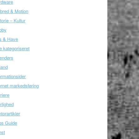
rdware
bred & Motion
torie – Kultur
bby
s & Have
e kategoriseret
endørs
land
ormationsider
ernet markedsføring
riere
lighed
torartikler
bs Guide
nst