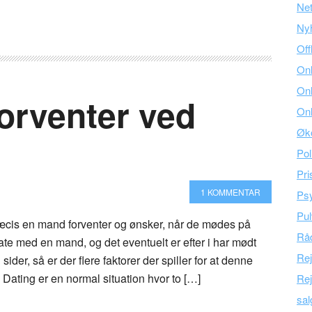
Ne
Ny
Off
Onl
Onl
rventer ved
Onl
Øk
Pol
Pri
1 KOMMENTAR
Psy
Pul
ræcis en mand forventer og ønsker, når de mødes på
Råd
te med en mand, og det eventuelt er efter i har mødt
Re
ider, så er der flere faktorer der spiller for at denne
. Dating er en normal situation hvor to […]
Rej
sal