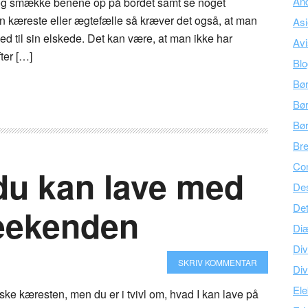
An
 og smække benene op på bordet samt se noget
en kæreste eller ægtefælle så kræver det også, at man
As
 til sin elskede. Det kan være, at man ikke har
Avi
fter […]
Bl
Bø
Bør
Bø
Br
Co
du kan lave med
Des
Det
eekenden
Di
Div
SKRIV KOMMENTAR
Div
Ele
ske kæresten, men du er i tvivl om, hvad I kan lave på