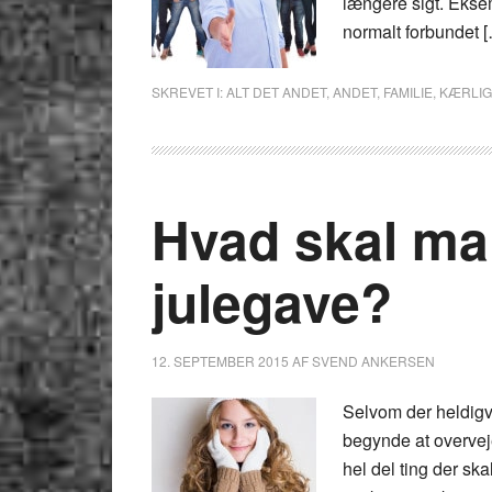
længere sigt. Eksem
normalt forbundet 
SKREVET I:
ALT DET ANDET
,
ANDET
,
FAMILIE
,
KÆRLI
Hvad skal ma
julegave?
12. SEPTEMBER 2015
AF
SVEND ANKERSEN
Selvom der heldigvi
begynde at overveje
hel del ting der ska