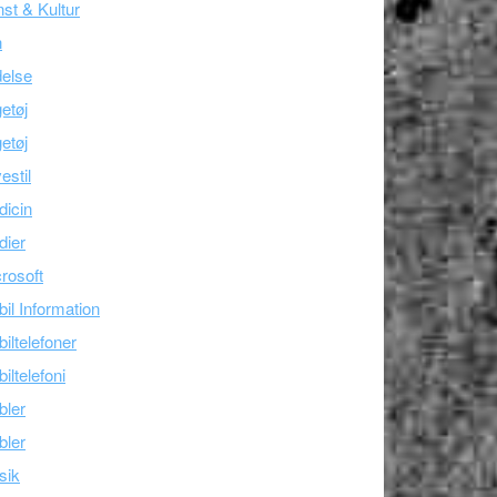
st & Kultur
n
else
etøj
etøj
estil
icin
dier
rosoft
il Information
iltelefoner
iltelefoni
bler
bler
sik