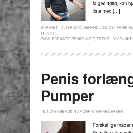
følges rigtig, kan 
liste med […]
SKREVET I:
ALTERNATIV BEHANDLING
,
DET FRÆKKE
LEVESTIL
TAGS:
BATHMATE PENISPUMPE
,
EREKTIL DYSFUNKT
Penis forlæn
Pumper
15. NOVEMBER 2014
AF
CHRISTIAN ANDERSEN
Forskellige måder at
Primitive stammefo