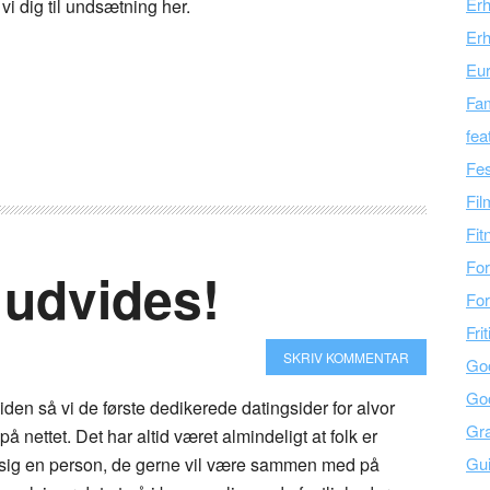
Er
i dig til undsætning her.
Erh
Eu
Fam
fea
Fes
Fil
Fit
For
 udvides!
For
Fri
SKRIV KOMMENTAR
Go
Go
siden så vi de første dedikerede datingsider for alvor
Gra
å nettet. Det har altid været almindeligt at folk er
e sig en person, de gerne vil være sammen med på
Gu