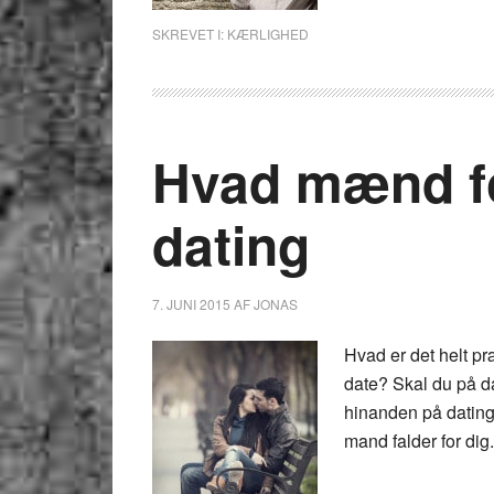
SKREVET I:
KÆRLIGHED
Hvad mænd fo
dating
7. JUNI 2015
AF
JONAS
Hvad er det helt p
date? Skal du på da
hinanden på dating s
mand falder for dig