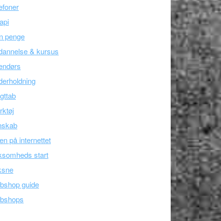
efoner
api
n penge
dannelse & kursus
endørs
erholdning
gttab
ktøj
nskab
en på internettet
ksomheds start
ksne
bshop guide
bshops