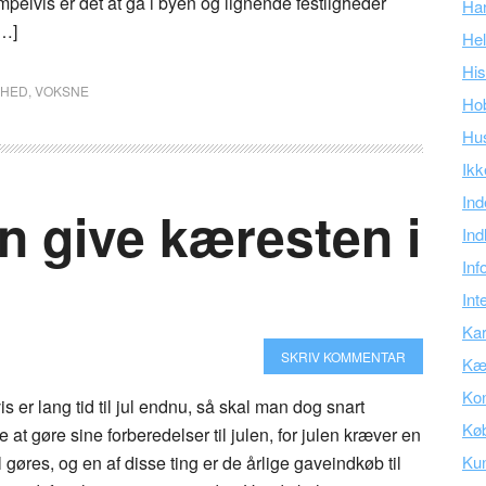
pelvis er det at gå i byen og lignende festligheder
Ha
[…]
Hel
His
GHED
,
VOKSNE
Ho
Hu
Ikk
Ind
n give kæresten i
Ind
Inf
Int
Kar
SKRIV KOMMENTAR
Kær
Kon
s er lang tid til jul endnu, så skal man dog snart
Kø
 at gøre sine forberedelser til julen, for julen kræver en
l gøres, og en af disse ting er de årlige gaveindkøb til
Ku