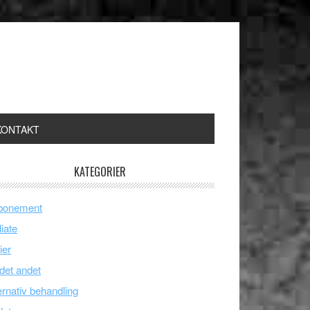
KONTAKT
KATEGORIER
bonement
liate
ier
 det andet
ernativ behandling