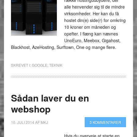
række hostingudbydere, der
alle henvender sig til de mindre
virksomheder. Her kan du få
hostet din(e) side(r) for omkring
10 kroner om måneden og
opefter. I flæng kan nævnes
UnoEuro, Meebox, Gigahost,
Blackhost, AzeHosting, Surftown, One og mange flere.
SKREVET I:
GOOGLE
,
TEKNIK
Sådan laver du en
webshop
10. JULI 2014
AF
MKJ
3 KOMMENTARER
Hvis du overveje at starte en