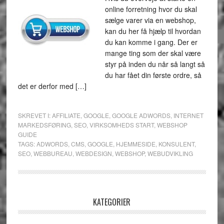
online forretning hvor du skal
sælge varer via en webshop,
kan du her få hjælp til hvordan
du kan komme i gang. Der er
mange ting som der skal være
styr på inden du når så langt så
du har fået din første ordre, så
det er derfor med […]
SKREVET I:
AFFILIATE
,
GOOGLE
,
GOOGLE ADWORDS
,
INTERNET
MARKEDSFØRING
,
SEO
,
VIRKSOMHEDS START
,
WEBSHOP
GUIDE
TAGS:
ADWORDS
,
CMS
,
GOOGLE
,
HJEMMESIDE
,
KONSULENT
,
SEO
,
WEBBUREAU
,
WEBDESIGN
,
WEBSHOP
,
WEBUDVIKLING
KATEGORIER