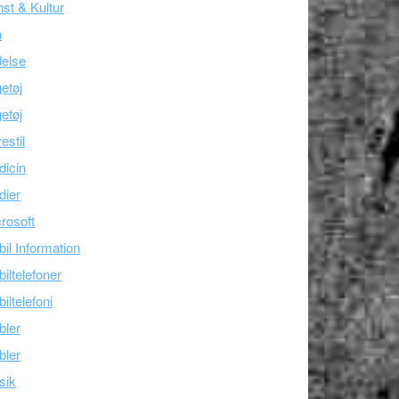
st & Kultur
n
else
etøj
etøj
estil
icin
dier
rosoft
il Information
iltelefoner
iltelefoni
bler
bler
sik