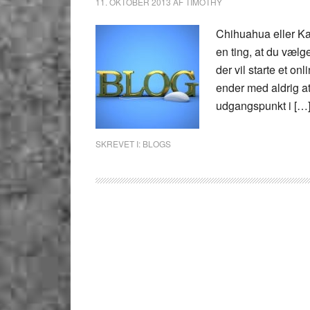
11. OKTOBER 2013
AF
TIMOTHY
Chihuahua eller Ka
en ting, at du vælg
der vil starte et o
ender med aldrig at
udgangspunkt i […
SKREVET I:
BLOGS