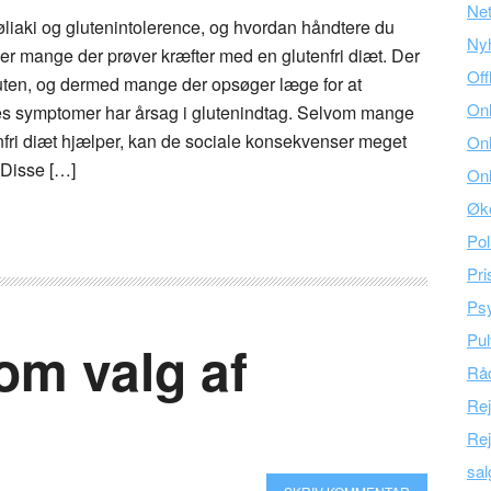
Ne
øliaki og glutenintolerence, og hvordan håndtere du
Ny
 mange der prøver kræfter med en glutenfri diæt. Der
Off
luten, og dermed mange der opsøger læge for at
Onl
s symptomer har årsag i glutenindtag. Selvom mange
nfri diæt hjælper, kan de sociale konsekvenser meget
Onl
 Disse […]
Onl
Øk
Pol
Pri
Psy
Pul
om valg af
Råd
Re
Rej
sal