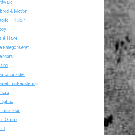
rdware
bred & Motion
torie – Kultur
bby
s & Have
e kategoriseret
endørs
land
ormationsider
ernet markedsføring
riere
lighed
torartikler
bs Guide
nst