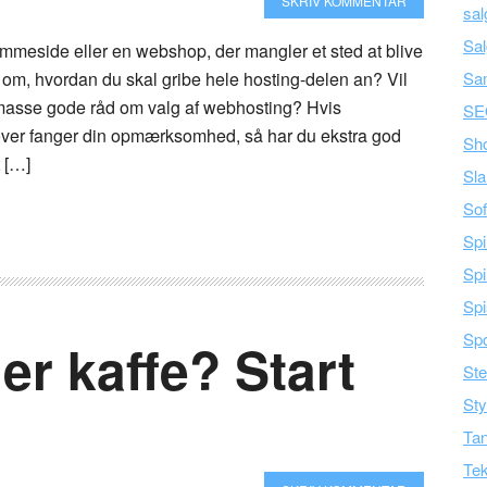
SKRIV KOMMENTAR
sal
Sal
emmeside eller en webshop, der mangler et sted at blive
vl om, hvordan du skal gribe hele hosting-delen an? Vil
Sa
masse gode råd om valg af webhosting? Hvis
SE
ver fanger din opmærksomhed, så har du ekstra god
Sh
t […]
Sla
Sof
Spi
Spi
Spi
Spo
er kaffe? Start
Ste
Sty
Tan
Tek