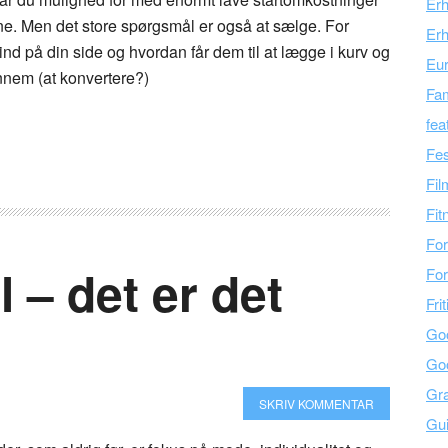
Er
ne. Men det store spørgsmål er også at sælge. For
Erh
 ind på din side og hvordan får dem til at lægge i kurv og
Eu
nnem (at konvertere?)
Fam
fea
Fes
Fil
Fit
For
l – det er det
For
Fri
Go
Go
Gra
SKRIV KOMMENTAR
Gu