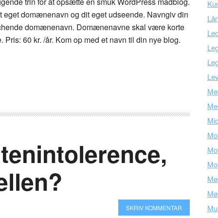
gende trin for at opsætte en smuk WordPress madblog.
Kun
dit eget domænenavn og dit eget udseende. Navngiv din
Lå
atchende domænenavn. Domænenavne skal være korte
Led
Pris: 60 kr. /år. Kom op med et navn til din nye blog.
Leg
Leg
Lev
Med
Me
Mic
Mob
utenintolerence,
Mob
Mob
ellen?
Mø
Mø
Mu
SKRIV KOMMENTAR