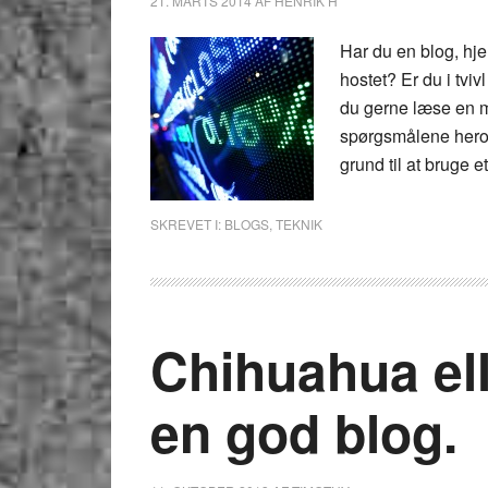
21. MARTS 2014
AF
HENRIK H
Har du en blog, hj
hostet? Er du i tvi
du gerne læse en 
spørgsmålene hero
grund til at bruge e
SKREVET I:
BLOGS
,
TEKNIK
Chihuahua ell
en god blog.