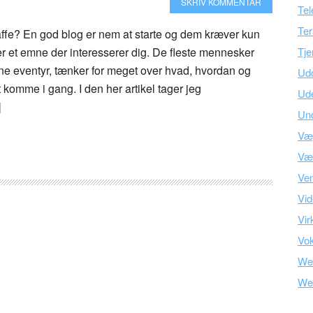
SKRIV KOMMENTAR
Tel
Ter
ffe? En god blog er nem at starte og dem kræver kun
er et emne der interesserer dig. De fleste mennesker
Tje
nline eventyr, tænker for meget over hvad, hvordan og
Ud
 komme i gang. I den her artikel tager jeg
Ud
]
Und
Væ
Vær
Ve
Vid
Vir
Vo
We
We