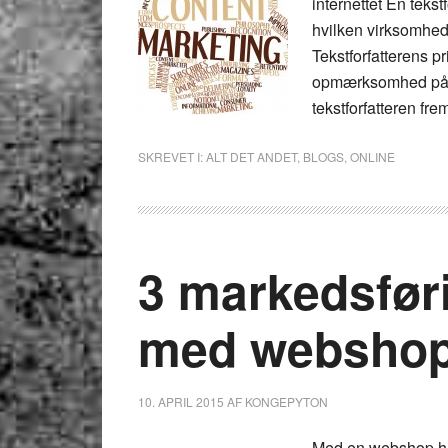
internettet En tekst
hvilken virksomhed
Tekstforfatterens 
opmærksomhed på et
tekstforfatteren fr
SKREVET I:
ALT DET ANDET
,
BLOGS
,
ONLINE
3 markedsføri
med websho
10. APRIL 2015
AF
KONGEPYTON
Med en webshop ha