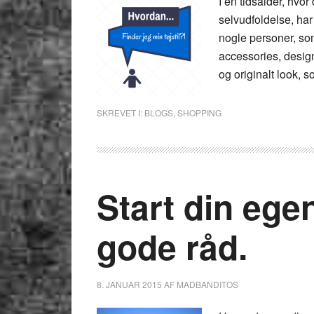
I en tidsalder, hvor
selvudfoldelse, ha
nogle personer, som
accessories, design
og originalt look,
SKREVET I:
BLOGS
,
SHOPPING
Start din ege
gode råd.
8. JANUAR 2015
AF
MADBANDITOS