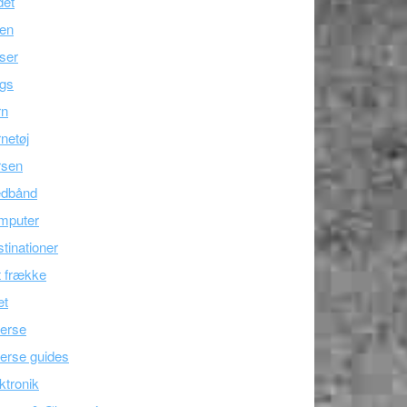
det
ien
ser
ogs
rn
netøj
rsen
edbånd
mputer
tinationer
 frække
æt
erse
erse guides
ktronik