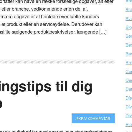
An
forfatter kan have en række forskellige opgaver, alt efter
 eller branche, vedkommende er en del af.
As
primære opgave er at henlede eventuelle kunders
Avi
 produkt eller en serviceydelse. Derudover kan
Bl
emstille sælgende produktbeskrivelser, fængende […]
Bø
Bør
Bø
Br
Co
ngstips til dig
Des
Det
p
Di
Div
Div
SKRIV KOMMENTAR
Ele
r du mulighed for med enormt lave startomkostninger