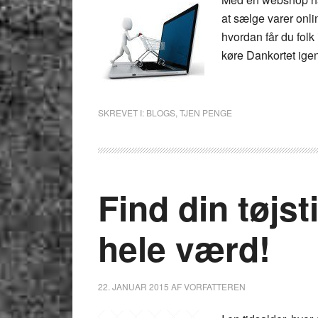
at sælge varer onli
hvordan får du folk
køre Dankortet ige
SKREVET I:
BLOGS
,
TJEN PENGE
Find din tøjsti
hele værd!
22. JANUAR 2015
AF
VORFATTEREN