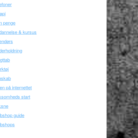
efoner
api
n penge
dannelse & kursus
endørs
erholdning
gttab
ktøj
nskab
en på internettet
ksomheds start
ksne
bshop guide
bshops