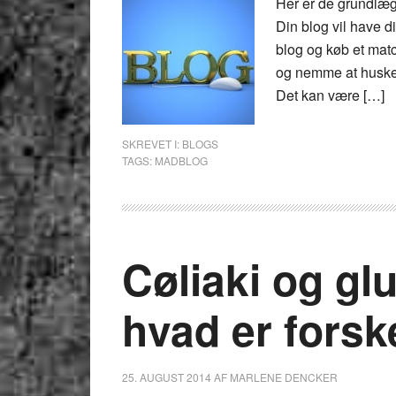
Her er de grundlæg
Din blog vil have 
blog og køb et m
og nemme at huske. 
Det kan være […]
SKREVET I:
BLOGS
TAGS:
MADBLOG
Cøliaki og gl
hvad er forsk
25. AUGUST 2014
AF
MARLENE DENCKER