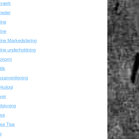
tværk
heder
line
ine
ine Markedsføring
ine underholdning
onomi
itik
ssamenligning
kologi
ver
givning
jse
se Tips
g