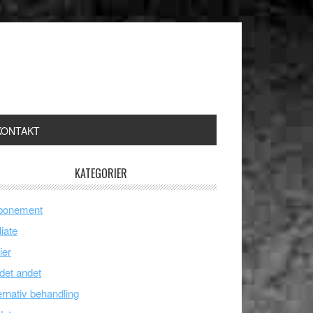
KONTAKT
KATEGORIER
bonement
liate
ier
 det andet
ernativ behandling