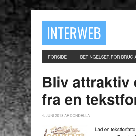
INTERWEB
FORSIDE
BETINGELSER FOR BRUG 
Bliv attrakti
fra en tekstfo
4. JUNI 2018
AF
DONDELLA
Lad en tekstforfatte