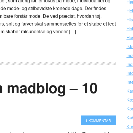
 der, som aldrig før, er fokus på mode, individualitet og
Ha
r de mode- og stilbevidste kronede dage. Der findes
Hel
 bare forstår mode. De ved præcist, hvordan tøj,
His
s, snit og farver skal sammensættes for et skabe et fedt
Ho
 som skaber misundelse og vender […]
Hu
Ikk
Ind
Ind
Inf
n madblog – 10
Int
Kar
Kær
Kon
Kø
1 KOMMENTAR
Ku