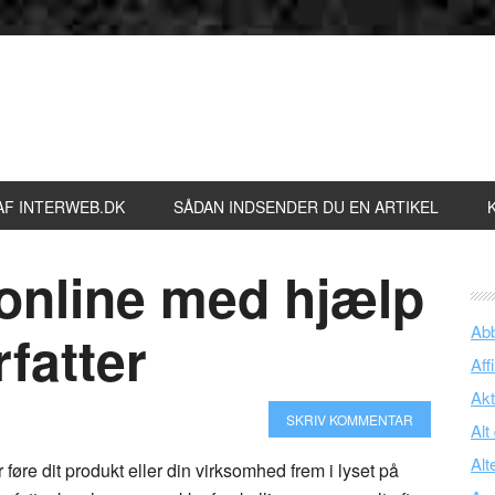
AF INTERWEB.DK
SÅDAN INDSENDER DU EN ARTIKEL
v online med hjælp
Ab
rfatter
Affi
Akt
SKRIV KOMMENTAR
Alt
Alt
r føre dit produkt eller din virksomhed frem i lyset på