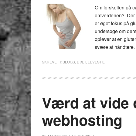
Om forskellen på c
omverdenen? Der er
er øget fokus på g
undersøge om dere
oplever at en glute
svære at håndtere.
SKREVET I:
BLOGS
,
DIÆT
,
LEVESTIL
Værd at vide 
webhosting