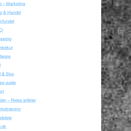
g – Marketing
g & Handel
mfundet
O
opping
nkekur
tware
l
l & Sjov
se guide
rt
der – Rejse artikler
rketræning
dpleje
nik