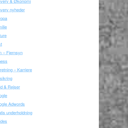
hverv & Økonomi
verv nyheder
ropa
ilie
ture
t
m – Fjernsyn
ness
retning – Karriere
sikring
tid & Rejser
ogle
ogle Adwords
tis underholdning
ides