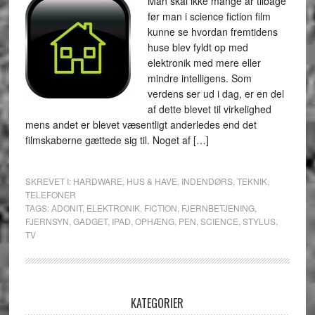
Man skal ikke mange år tilbage
før man i science fiction film
kunne se hvordan fremtidens
huse blev fyldt op med
elektronik med mere eller
mindre intelligens. Som
verdens ser ud i dag, er en del
af dette blevet til virkelighed
mens andet er blevet væsentligt anderledes end det
filmskaberne gættede sig til. Noget af […]
SKREVET I:
HARDWARE
,
HUS & HAVE
,
INDENDØRS
,
TEKNIK
,
TELEFONER
TAGS:
ADONIT
,
ELEKTRONIK
,
FICTION
,
FJERNBETJENING
,
FJERNSYN
,
GADGET
,
IPAD
,
OPHÆNG
,
PEN
,
SCIENCE
,
STYLUS
,
TV
KATEGORIER