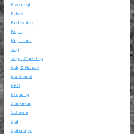
Psykologi
Pulver
Rådgivning
Rejse
Rejse Tips
salg
salg – Marketing
Salg & Handel
Samfundet
SEO
Shopping
Slankekur
Software
Spil
Spil & Sjov