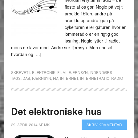
hvordan vi lytter til radio – de
fleste af os gør. Nogle på vej til
arbejde i bilen, andre på
arbejde og andre igen på
cykelturen eller gåturen hvor en
lommeradio er en rigtig god
løsning. Nogle lytter til radio,
mens de laver mad. Andre ser fjernsyn. Men uanset
hvordan og […]
SKREVET I:
ELEKTRONIK
,
FILM - FJERNSYN
,
INDENDØRS
TAGS:
DAB
,
FJERNSYN
,
FM
,
INTERNET
,
INTERNETRATIO
,
RADIO
Det elektroniske hus
29. APRIL 2014
AF
MKJ
SKRIV KOMMENTAR