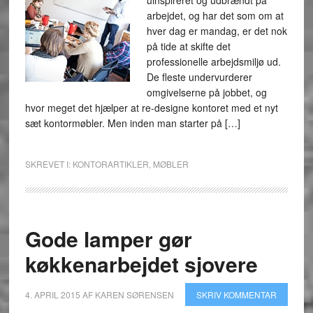
uinspireret og udbrændt på
arbejdet, og har det som om at
hver dag er mandag, er det nok
på tide at skifte det
professionelle arbejdsmiljø ud.
De fleste undervurderer
omgivelserne på jobbet, og
hvor meget det hjælper at re-designe kontoret med et nyt
sæt kontormøbler. Men inden man starter på […]
SKREVET I:
KONTORARTIKLER
,
MØBLER
Gode lamper gør
køkkenarbejdet sjovere
4. APRIL 2015
AF
KAREN SØRENSEN
SKRIV KOMMENTAR