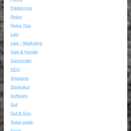
Rådgivning
Rejse
Rejse Tips
salg
salg – Marketing
Salg & Handel
Samfundet
SEO
Shopping
Slankekur
Software
Spil
Spil & Sjov
Spise guide
Sport