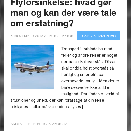
Flyforsinkelse: hvad gør
man og kan der være tale
om erstatning?
5. NOVEMBER 2018
AF
KONGEPYTON
SKRIV KOMMENTAR
Transport i forbindelse med
ferier og andre rejser er noget
der bare skal overstås. Disse
skal endda helst overstås så
hurtigt og smertefrit som
overhovedet muligt. Men det er
bare desværre ikke altid en
mulighed. Der findes et væld af
situationer og uheld, der kan forårsage at din rejse
udskydes – eller måske endda aflyses […]
SKREVET I:
ERHVERV & ØKONOMI