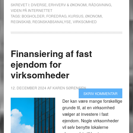
SKREVET I:
DIVERSE
,
ERHVERV & ØKONOMI
,
RÅDGIVNING
,
VIDEN PÅ INTERNETTET
TAGS:
BOGHOLDER
,
FOREDRAG
,
KURSUS
,
ØKONOMI
,
REGNSKAB
,
REGNSKABSANALYSE
,
VIRKSOMHED
Finansiering af fast
ejendom for
virksomheder
12. DECEMBER 2024
AF
KAREN SØRENSEN
SKRIV KOMMENTAR
Der kan være mange forskellige
grunde til, at en virksomhed
vælger at investere i fast
ejendom. Nogle virksomheder
vil selv benytte lokalerne