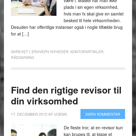
være i. Måske har man ikke
plads i sin egen virksomhed,
hvis man fx skal give en samlet
besked til hele virksomheden.
Desuden har offentlige instanser også i nogle tilfælde brug
for at […]
SKREVET I:
ERHVERV NYHEDER
,
KONTORARTIKLER
,
RÅDGIVNING
Find den rigtige revisor til
din virksomhed
17. DECEMBER 2015
AF
UOEMS
SKRIV KOMMENTAR
De fleste tror, at en revisor kun
kan bruges til, at kigge et