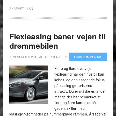
SKREVET I:
LÅN
Flexleasing baner vejen til
drømmebilen
7. NOVEMBER 2016
AF
STEPHEN BERG
SKRIV KOMMENTAR
Flere og flere overvejer
flexleasing når den nye bil kan
købes, og den tiltagende fokus
på leasing gør priserne
attraktiv. Du er måske en af de
mange der har bemærket at
flere og flere køretøjer på
gaden, skilter med
leasingvirksomheder på nummerplade rammen. Årsagen til