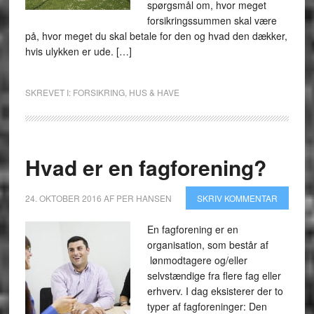
spørgsmål om, hvor meget
forsikringssummen skal være
på, hvor meget du skal betale for den og hvad den dækker,
hvis ulykken er ude. […]
SKREVET I:
FORSIKRING
,
HUS & HAVE
Hvad er en fagforening?
24. OKTOBER 2016
AF
PER HANSEN
SKRIV KOMMENTAR
En fagforening er en
organisation, som består af
lønmodtagere og/eller
selvstændige fra flere fag eller
erhverv. I dag eksisterer der to
typer af fagforeninger: Den