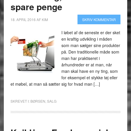
spare penge
18. APRIL 2016
AF
KIM
SKRIV KOMMENTAR
I løbet af de seneste er der sket
en kraftig udvikling i måden
som man sælger sine produkter
på. Den traditionelle måde som
man har praktiseret i
århundreder er at man, når
man skal have en ny ting, som
for eksempel et stykke tøj eller
et møbel, at man så sætter sig for hvad man […]
SKREVET I:
BØRSEN
,
SALG