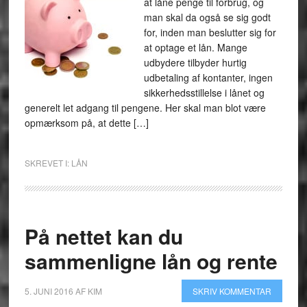
at låne penge til forbrug, og
man skal da også se sig godt
for, inden man beslutter sig for
at optage et lån. Mange
udbydere tilbyder hurtig
udbetaling af kontanter, ingen
sikkerhedsstillelse i lånet og
generelt let adgang til pengene. Her skal man blot være
opmærksom på, at dette […]
SKREVET I:
LÅN
På nettet kan du
sammenligne lån og rente
5. JUNI 2016
AF
KIM
SKRIV KOMMENTAR