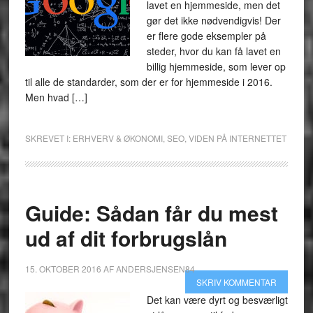
lavet en hjemmeside, men det
gør det ikke nødvendigvis! Der
er flere gode eksempler på
steder, hvor du kan få lavet en
billig hjemmeside, som lever op
til alle de standarder, som der er for hjemmeside i 2016.
Men hvad […]
SKREVET I:
ERHVERV & ØKONOMI
,
SEO
,
VIDEN PÅ INTERNETTET
Guide: Sådan får du mest
ud af dit forbrugslån
15. OKTOBER 2016
AF
ANDERSJENSEN84
SKRIV KOMMENTAR
Det kan være dyrt og besværligt