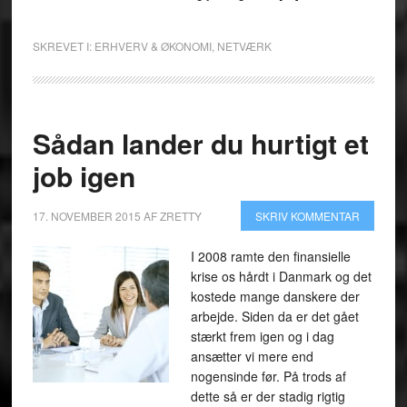
SKREVET I:
ERHVERV & ØKONOMI
,
NETVÆRK
Sådan lander du hurtigt et
job igen
17. NOVEMBER 2015
AF
ZRETTY
SKRIV KOMMENTAR
I 2008 ramte den finansielle
krise os hårdt i Danmark og det
kostede mange danskere der
arbejde. Siden da er det gået
stærkt frem igen og i dag
ansætter vi mere end
nogensinde før. På trods af
dette så er der stadig rigtig