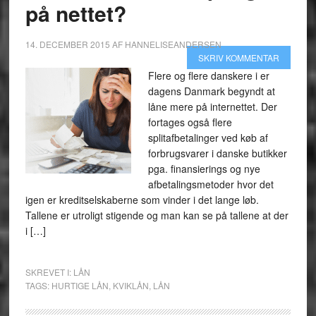
på nettet?
14. DECEMBER 2015
AF
HANNELISEANDERSEN
SKRIV KOMMENTAR
Flere og flere danskere i er
dagens Danmark begyndt at
låne mere på internettet. Der
fortages også flere
splitafbetalinger ved køb af
forbrugsvarer i danske butikker
pga. finansierings og nye
afbetalingsmetoder hvor det
igen er kreditselskaberne som vinder i det lange løb.
Tallene er utroligt stigende og man kan se på tallene at der
i […]
SKREVET I:
LÅN
TAGS:
HURTIGE LÅN
,
KVIKLÅN
,
LÅN