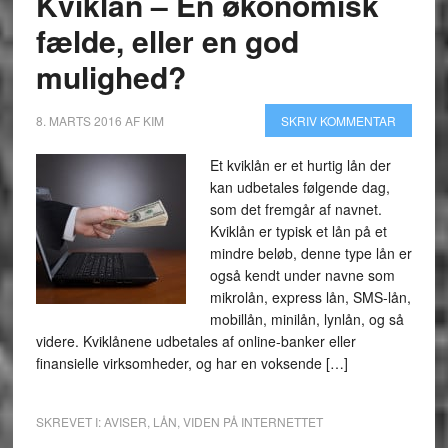
Kviklån – En økonomisk
fælde, eller en god
mulighed?
8. MARTS 2016
AF
KIM
SKRIV KOMMENTAR
Et kviklån er et hurtig lån der
kan udbetales følgende dag,
som det fremgår af navnet.
Kviklån er typisk et lån på et
mindre beløb, denne type lån er
også kendt under navne som
mikrolån, express lån, SMS-lån,
mobillån, minilån, lynlån, og så
videre. Kviklånene udbetales af online-banker eller
finansielle virksomheder, og har en voksende […]
SKREVET I:
AVISER
,
LÅN
,
VIDEN PÅ INTERNETTET