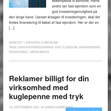
eksempelvis til kontorer, mens
andre ser fast ejendom som en
god investeringsmulighed på
den lange bane. Uanset årsagen til investeringen, skal der
findes finansiering til købet af fast ejendom. Her er der en
[…]
SKREVET I:
ERHVERV & ØKONOMI
TAGS:
ERHVERVSRÅDGIVNING
,
FAST EJENDOM
,
FINANSIERING
,
RÅDGIVNING
,
VIRKSOMHED
Reklamer billigt for din
virksomhed med
kuglepenne med tryk
18. SEPTEMBER 2021
AF
KAREN SØRENSEN