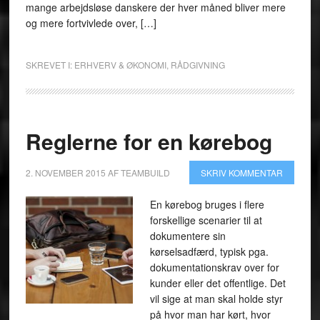
mange arbejdsløse danskere der hver måned bliver mere
og mere fortvivlede over, […]
SKREVET I:
ERHVERV & ØKONOMI
,
RÅDGIVNING
Reglerne for en kørebog
2. NOVEMBER 2015
AF
TEAMBUILD
SKRIV KOMMENTAR
En kørebog bruges i flere
forskellige scenarier til at
dokumentere sin
kørselsadfærd, typisk pga.
dokumentationskrav over for
kunder eller det offentlige. Det
vil sige at man skal holde styr
på hvor man har kørt, hvor