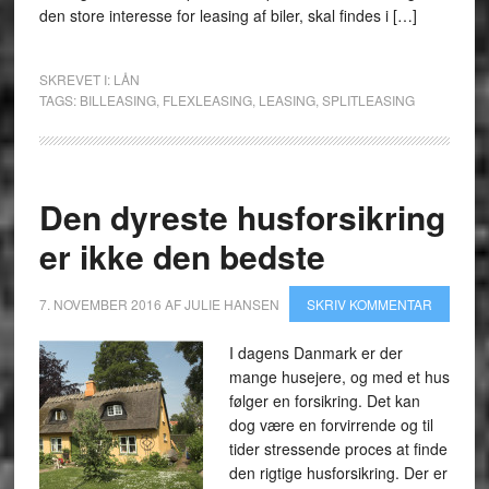
den store interesse for leasing af biler, skal findes i […]
SKREVET I:
LÅN
TAGS:
BILLEASING
,
FLEXLEASING
,
LEASING
,
SPLITLEASING
Den dyreste husforsikring
er ikke den bedste
7. NOVEMBER 2016
AF
JULIE HANSEN
SKRIV KOMMENTAR
I dagens Danmark er der
mange husejere, og med et hus
følger en forsikring. Det kan
dog være en forvirrende og til
tider stressende proces at finde
den rigtige husforsikring. Der er