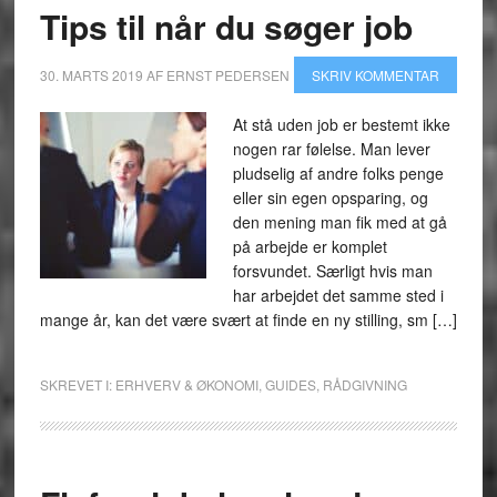
Tips til når du søger job
30. MARTS 2019
AF
ERNST PEDERSEN
SKRIV KOMMENTAR
At stå uden job er bestemt ikke
nogen rar følelse. Man lever
pludselig af andre folks penge
eller sin egen opsparing, og
den mening man fik med at gå
på arbejde er komplet
forsvundet. Særligt hvis man
har arbejdet det samme sted i
mange år, kan det være svært at finde en ny stilling, sm […]
SKREVET I:
ERHVERV & ØKONOMI
,
GUIDES
,
RÅDGIVNING