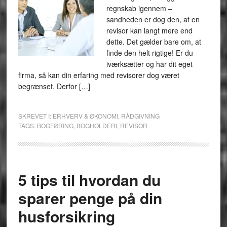
regnskab igennem –
sandheden er dog den, at en
revisor kan langt mere end
dette. Det gælder bare om, at
finde den helt rigtige! Er du
iværksætter og har dit eget
firma, så kan din erfaring med revisorer dog været
begrænset. Derfor […]
SKREVET I:
ERHVERV & ØKONOMI
,
RÅDGIVNING
TAGS:
BOGFØRING
,
BOGHOLDERI
,
REVISOR
5 tips til hvordan du
sparer penge på din
husforsikring