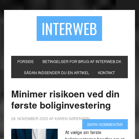
INTERWEB
FORSIDE
BETINGELSER FOR BRUG AF INTERWEB.DK
SÅDAN INDSENDER DU EN ARTIKEL
KONTAKT
Minimer risikoen ved din
første boliginvestering
28. NOVEMBER 2025
AF
KAREN SØRENSEN
SKRIV KOMMENTAR
At vælge sin første