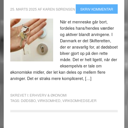
25. MARTS 2025
AF
KAREN SØRENSEN
SKRIV KOMMENTAR
Når et menneske går bort,
fordeles hans/hendes værdier
og aktiver blandt arvingene. I
Danmark er det Skifteretten,
der er ansvarlig for, at dødsboet
bliver gjort op på den rette
måde. Det er helt ligetil, når der
eksempelvis er tale om
økonomiske midler, der let kan deles op mellem flere
arvinger. Det er straks mere kompliceret, […]
SKREVET I:
ERHVERV & ØKONOMI
TAGS:
DØDSBO
,
VIRKSOMHED
,
VIRKSOMHEDSEJER