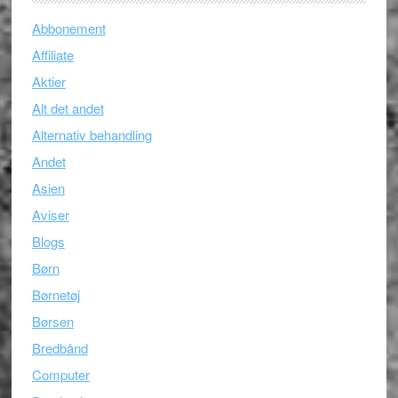
Abbonement
Affiliate
Aktier
Alt det andet
Alternativ behandling
Andet
Asien
Aviser
Blogs
Børn
Børnetøj
Børsen
Bredbånd
Computer