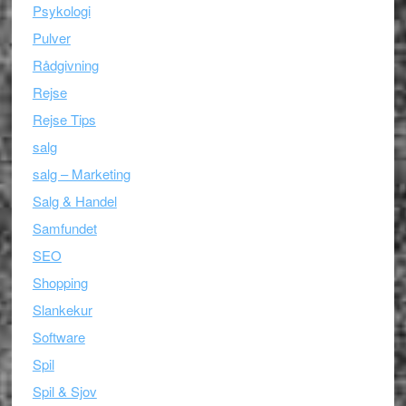
Psykologi
Pulver
Rådgivning
Rejse
Rejse Tips
salg
salg – Marketing
Salg & Handel
Samfundet
SEO
Shopping
Slankekur
Software
Spil
Spil & Sjov