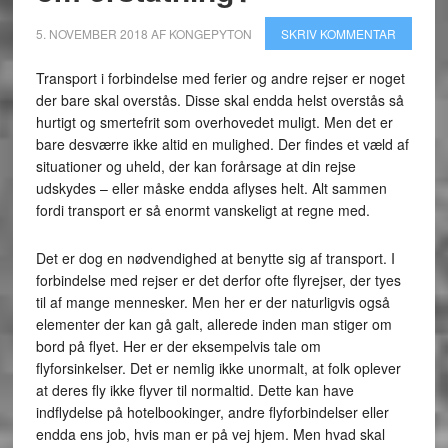
5. NOVEMBER 2018
AF
KONGEPYTON
SKRIV KOMMENTAR
Transport i forbindelse med ferier og andre rejser er noget
der bare skal overstås. Disse skal endda helst overstås så
hurtigt og smertefrit som overhovedet muligt. Men det er
bare desværre ikke altid en mulighed. Der findes et væld af
situationer og uheld, der kan forårsage at din rejse
udskydes – eller måske endda aflyses helt. Alt sammen
fordi transport er så enormt vanskeligt at regne med.
Det er dog en nødvendighed at benytte sig af transport. I
forbindelse med rejser er det derfor ofte flyrejser, der tyes
til af mange mennesker. Men her er der naturligvis også
elementer der kan gå galt, allerede inden man stiger om
bord på flyet. Her er der eksempelvis tale om
flyforsinkelser. Det er nemlig ikke unormalt, at folk oplever
at deres fly ikke flyver til normaltid. Dette kan have
indflydelse på hotelbookinger, andre flyforbindelser eller
endda ens job, hvis man er på vej hjem. Men hvad skal