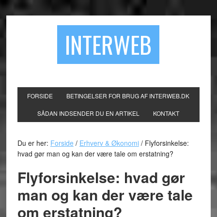
INTERWEB
FORSIDE
BETINGELSER FOR BRUG AF INTERWEB.DK
SÅDAN INDSENDER DU EN ARTIKEL
KONTAKT
Du er her:
Forside
/
Erhverv & Økonomi
/
Flyforsinkelse:
hvad gør man og kan der være tale om erstatning?
Flyforsinkelse: hvad gør
man og kan der være tale
om erstatning?