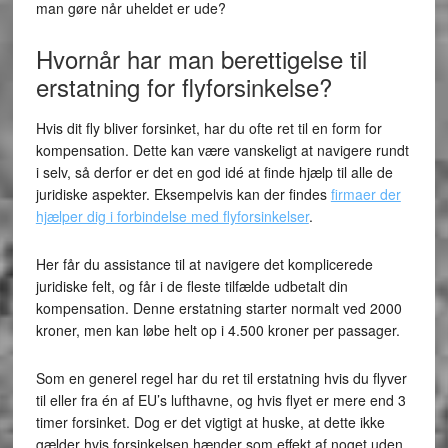
man gøre når uheldet er ude?
Hvornår har man berettigelse til
erstatning for flyforsinkelse?
Hvis dit fly bliver forsinket, har du ofte ret til en form for
kompensation. Dette kan være vanskeligt at navigere rundt
i selv, så derfor er det en god idé at finde hjælp til alle de
juridiske aspekter. Eksempelvis kan der findes
firmaer der
hjælper dig i forbindelse med flyforsinkelser
.
Her får du assistance til at navigere det komplicerede
juridiske felt, og får i de fleste tilfælde udbetalt din
kompensation. Denne erstatning starter normalt ved 2000
kroner, men kan løbe helt op i 4.500 kroner per passager.
Som en generel regel har du ret til erstatning hvis du flyver
til eller fra én af EU’s lufthavne, og hvis flyet er mere end 3
timer forsinket. Dog er det vigtigt at huske, at dette ikke
gælder hvis forsinkelsen hænder som effekt af noget uden