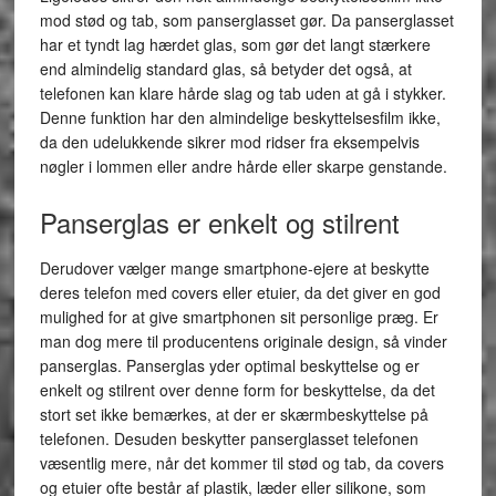
mod stød og tab, som panserglasset gør. Da panserglasset
har et tyndt lag hærdet glas, som gør det langt stærkere
end almindelig standard glas, så betyder det også, at
telefonen kan klare hårde slag og tab uden at gå i stykker.
Denne funktion har den almindelige beskyttelsesfilm ikke,
da den udelukkende sikrer mod ridser fra eksempelvis
nøgler i lommen eller andre hårde eller skarpe genstande.
Panserglas er enkelt og stilrent
Derudover vælger mange smartphone-ejere at beskytte
deres telefon med covers eller etuier, da det giver en god
mulighed for at give smartphonen sit personlige præg. Er
man dog mere til producentens originale design, så vinder
panserglas. Panserglas yder optimal beskyttelse og er
enkelt og stilrent over denne form for beskyttelse, da det
stort set ikke bemærkes, at der er skærmbeskyttelse på
telefonen. Desuden beskytter panserglasset telefonen
væsentlig mere, når det kommer til stød og tab, da covers
og etuier ofte består af plastik, læder eller silikone, som