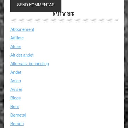
KATEGORIER
Abbonement
Affiliate
Aktier
Alt det andet
Alternativ behandling
Andet
Asien
Aviser
Blogs
Børn
Børnetøj
Børsen