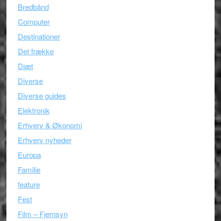
Bredbånd
Computer
Destinationer
Det frække
Diæt
Diverse
Diverse guides
Elektronik
Erhverv & Økonomi
Erhverv nyheder
Europa
Familie
feature
Fest
Film – Fjernsyn