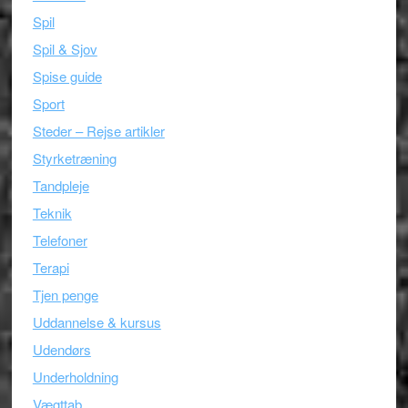
Spil
Spil & Sjov
Spise guide
Sport
Steder – Rejse artikler
Styrketræning
Tandpleje
Teknik
Telefoner
Terapi
Tjen penge
Uddannelse & kursus
Udendørs
Underholdning
Vægttab