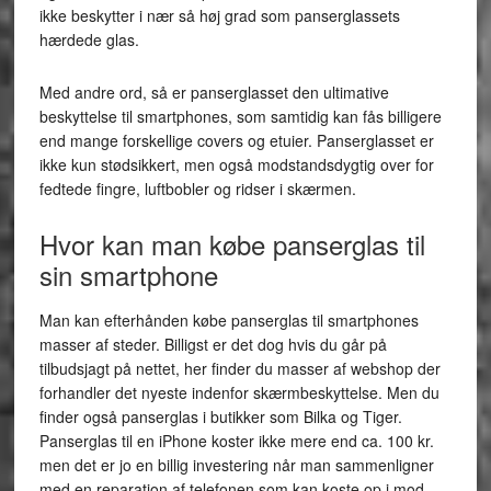
ikke beskytter i nær så høj grad som panserglassets
hærdede glas.
Med andre ord, så er panserglasset den ultimative
beskyttelse til smartphones, som samtidig kan fås billigere
end mange forskellige covers og etuier. Panserglasset er
ikke kun stødsikkert, men også modstandsdygtig over for
fedtede fingre, luftbobler og ridser i skærmen.
Hvor kan man købe panserglas til
sin smartphone
Man kan efterhånden købe panserglas til smartphones
masser af steder. Billigst er det dog hvis du går på
tilbudsjagt på nettet, her finder du masser af webshop der
forhandler det nyeste indenfor skærmbeskyttelse. Men du
finder også panserglas i butikker som Bilka og Tiger.
Panserglas til en iPhone koster ikke mere end ca. 100 kr.
men det er jo en billig investering når man sammenligner
med en reparation af telefonen som kan koste op i mod