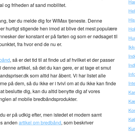
Ha
nal og friheden af sand mobilitet.
Hel
His
ng, bør du melde dig for WiMax tjeneste. Denne
 er hurtigt stigende hen imod at blive det mest populære
Ho
nnesker der konstant er på farten og som er nødsaget til
Hu
spunktet, fra hvor end de nu er.
Ikk
Ind
dbånd
, så er det tid til at finde ud af hvilket et der passer
Ind
 i denne artikel, så det du kan gøre, er at tage et smut
Inf
dspriser.dk som altid har åbent. Vi har listet alle
e på dem, så du ikke er i tvivl om at du ikke kan finde
Int
at beslutte dig, kan du altid benytte dig af vores
Kar
unglen af mobile bredbåndsprodukter.
Kær
Kon
 du er på udkig efter, men istedet et modem samt
Kø
res anden
artikel om bredbånd
, som beskriver
Ku