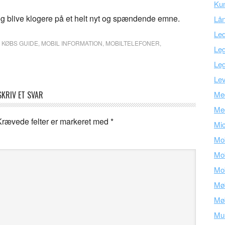
Kun
og blive klogere på et helt nyt og spændende emne.
Lå
Led
,
KØBS GUIDE
,
MOBIL INFORMATION
,
MOBILTELEFONER
,
Leg
Leg
Lev
SKRIV ET SVAR
Med
Me
Krævede felter er markeret med
*
Mic
Mob
Mob
Mob
Mø
Mø
Mu