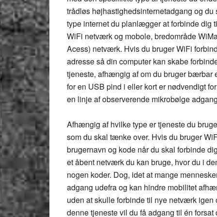
trådløs højhastighedsinternetadgang og du 
type internet du planlægger at forbinde dig t
WiFi netværk og mobole, bredområde WiMax (
Acess) netværk. Hvis du bruger WiFi forbinde
adresse så din computer kan skabe forbindel
tjeneste, afhængig af om du bruger bærbar e
for en USB pind i eller kort er nødvendigt 
en linje af observerende mikrobølge adgangs
Afhængig af hvilke type er tjeneste du bruger
som du skal tænke over. Hvis du bruger WiFi
brugernavn og kode når du skal forbinde dig 
et åbent netværk du kan bruge, hvor du i 
nogen koder. Dog, idet at mange mennesker 
adgang udefra og kan hindre mobilitet afhæng
uden at skulle forbinde til nye netværk ige
denne tjeneste vil du få adgang til én fors