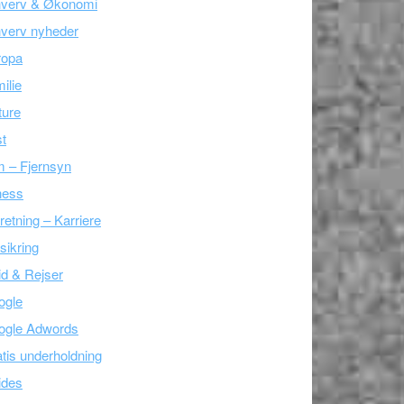
hverv & Økonomi
verv nyheder
ropa
ilie
ture
t
m – Fjernsyn
ness
retning – Karriere
sikring
tid & Rejser
ogle
ogle Adwords
tis underholdning
ides