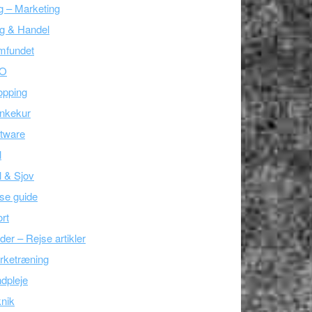
g – Marketing
g & Handel
mfundet
O
opping
nkekur
tware
l
l & Sjov
se guide
rt
der – Rejse artikler
rketræning
dpleje
nik