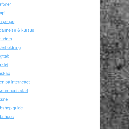
efoner
api
n penge
dannelse & kursus
endørs
erholdning
gttab
ktøj
nskab
en på internettet
ksomheds start
ksne
bshop guide
bshops