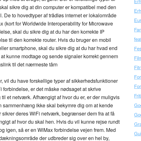
Er
skal sikre dig at din computer er kompatibel med den
Erh
il. De to hovedtyper af trådløs internet er lokalområde
Eu
kort for Worldwide Interoperability for Microwave
Fam
lse, skal du sikre dig at du har den korrekte IP
fea
se til den korrekte router. Hvis du bruger en mobil
ller smartphone, skal du sikre dig at du har hvad end
Fes
for at kunne modtage og sende signaler korrekt gennem
Fil
link til det nærmeste tårn
Fit
For
, vil du have forskellige typer af sikkerhedsfunktioner
For
 forbindelse, er det måske nødsaget at skrive
Fri
til et netværk. Afhængigt af hvor du er, er der muligvis
den sammenhæng ikke skal bekymre dig om at kende
Go
sikrer deres WiFi netværk, begrænser dem fra at få
Go
igt af hvor du skal hen. Hvis du vil kunne rejse rundt
Gra
n og igen, så er en WiMax forbindelse vejen frem. Med
Gu
at dækningsområde der udbreder sig over en hel by,