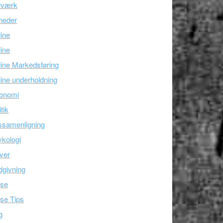
tværk
heder
line
ine
ine Markedsføring
ine underholdning
onomi
itik
ssamenligning
kologi
ver
givning
jse
se Tips
g