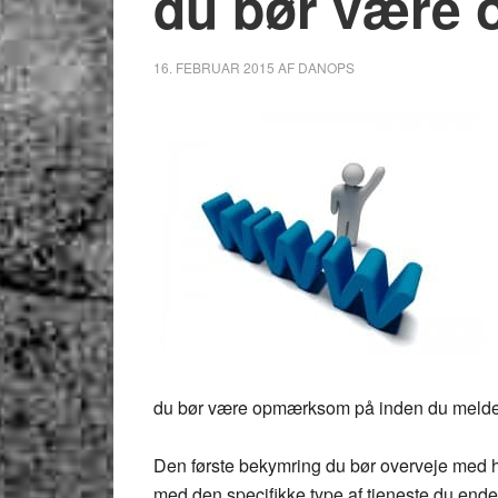
du bør være
16. FEBRUAR 2015
AF
DANOPS
du bør være opmærksom på inden du melder
Den første bekymring du bør overveje med h
med den specifikke type af tjeneste du ender