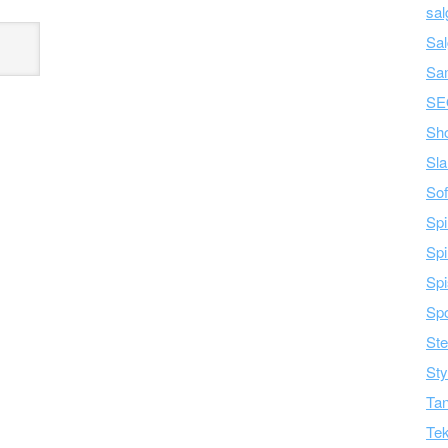
sal
Sal
Sa
SE
Sh
Sla
Sof
Spi
Spi
Spi
Spo
Ste
Sty
Tan
Tek