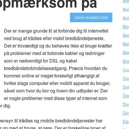
 opmærksom på
An
As
Avi
SKRIV KOMMENTAR
Bl
Der er mange grunde til at forbinde dig til internettet
Bø
ved brug af trådløs eller mobil bredbåndstjeneste.
Bør
Det er troværdigt og du behøves ikke at bruge kræfter
Bø
på problemer med at forbinde kabler og ledninger
som er nødvendigt for DSL og kabel
Br
bredbåndsforbindelsesadgang. Præcis hvordan du
Co
kommer online er meget forskeligt afhængigt af
Des
hvilke slags computer eller mobilt apparat du bruger,
Det
såvel som hvor du bor og hvem din udbyder er. Der
Di
er nogle problemer med disse typer af internet som
Div
 dig.
Div
ensyn til trådløs og mobile bredbåndstjenester har
Ele
 op med at bruge, at gøre. Der er forskellige typer af