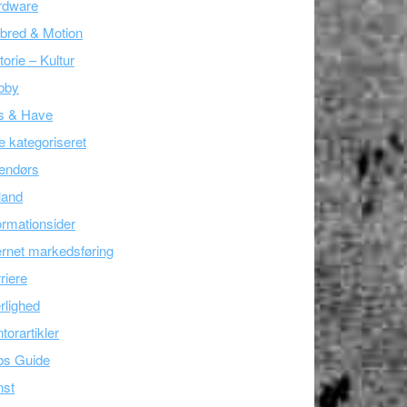
rdware
bred & Motion
torie – Kultur
bby
s & Have
e kategoriseret
endørs
land
ormationsider
ernet markedsføring
riere
lighed
torartikler
bs Guide
nst