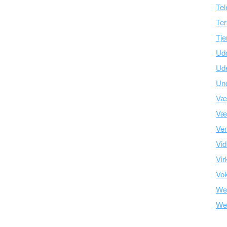
Tel
Ter
Tje
Ud
Ud
Und
Væ
Vær
Ve
Vid
Vir
Vo
We
We