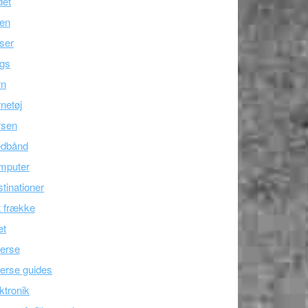
det
ien
ser
ogs
rn
netøj
rsen
edbånd
mputer
tinationer
 frække
æt
erse
erse guides
ktronik