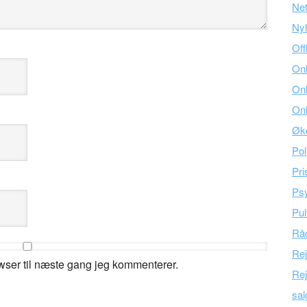
Ne
Ny
Off
Onl
Onl
Onl
Øk
Pol
Pri
Psy
Pul
Råd
Re
wser til næste gang jeg kommenterer.
Rej
sal