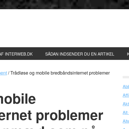
AF INTERWEB.DK
SÅDAN INDSENDER DU EN ARTIKEL
ent
/
Trådløse og mobile bredbåndsinternet problemer
Ab
mobile
Affi
Akt
ernet problemer
Alt
Alt