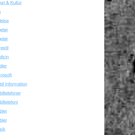
st & Kultur
n
else
etøj
etøj
estil
icin
dier
rosoft
il Information
iltelefoner
iltelefoni
bler
bler
sik