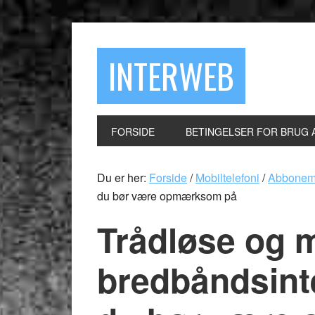
INTERWEB
FORSIDE
BETINGELSER FOR BRUG 
Du er her:
Forside
/
Mobiltelefoni
/
Abbonem
du bør være opmærksom på
Trådløse og 
bredbåndsint