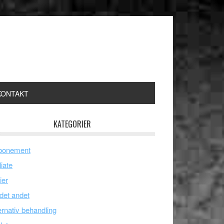
KONTAKT
KATEGORIER
bonement
liate
ier
 det andet
ernativ behandling