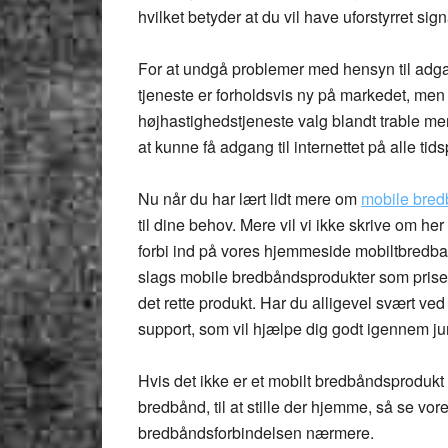
hvilket betyder at du vil have uforstyrret sig
For at undgå problemer med hensyn til adga
tjeneste er forholdsvis ny på markedet, men
højhastighedstjeneste valg blandt trable me
at kunne få adgang til internettet på alle tid
Nu når du har lært lidt mere om
mobile bre
til dine behov. Mere vil vi ikke skrive om her
forbi ind på vores hjemmeside mobiltbredbaan
slags mobile bredbåndsprodukter som prisern
det rette produkt. Har du alligevel svært ved 
support, som vil hjælpe dig godt igennem j
Hvis det ikke er et mobilt bredbåndsprodukt
bredbånd, til at stille der hjemme, så se vo
bredbåndsforbindelsen nærmere.