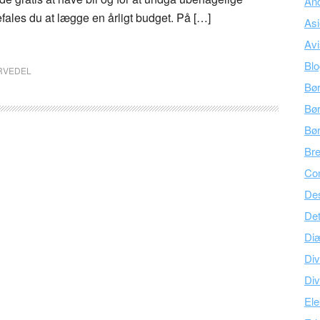
An
fales du at lægge en årligt budget. På […]
As
Avi
Bl
RVEDEL
Bø
Bør
Bø
Br
Co
Des
Det
Di
Div
Div
Ele