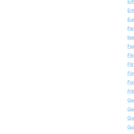
Er
Erh
Eu
Fam
fea
Fes
Fil
Fit
For
For
Fri
Go
Go
Gra
Gu