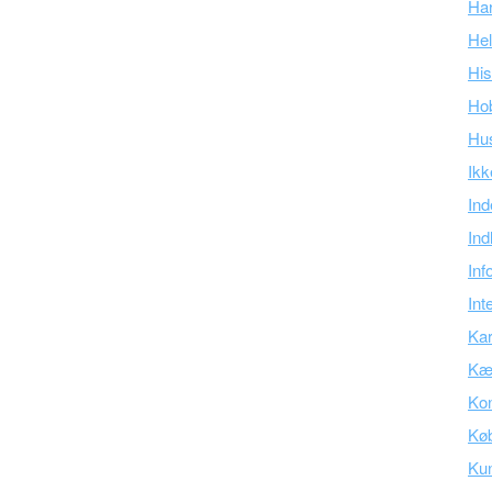
Ha
Hel
His
Ho
Hu
Ikk
Ind
Ind
Inf
Int
Kar
Kær
Kon
Kø
Ku