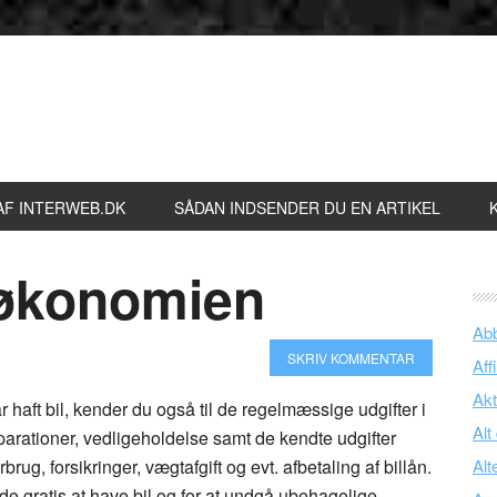
AF INTERWEB.DK
SÅDAN INDSENDER DU EN ARTIKEL
iløkonomien
Ab
SKRIV KOMMENTAR
Affi
Akt
r haft bil, kender du også til de regelmæssige udgifter i
Alt
arationer, vedligeholdelse samt de kendte udgifter
ug, forsikringer, vægtafgift og evt. afbetaling af billån.
Alt
e gratis at have bil og for at undgå ubehagelige