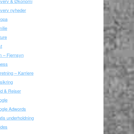
hverv & Økonomi
verv nyheder
ropa
ilie
ture
t
m – Fjernsyn
ness
retning – Karriere
sikring
tid & Rejser
ogle
ogle Adwords
tis underholdning
ides