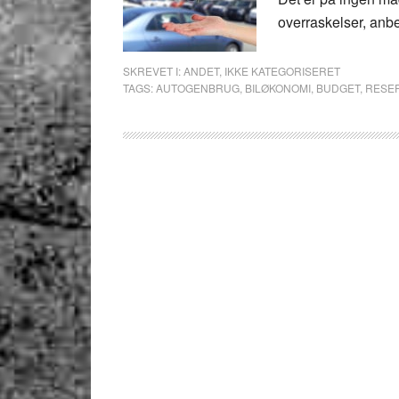
overraskelser, anbe
SKREVET I:
ANDET
,
IKKE KATEGORISERET
TAGS:
AUTOGENBRUG
,
BILØKONOMI
,
BUDGET
,
RESE