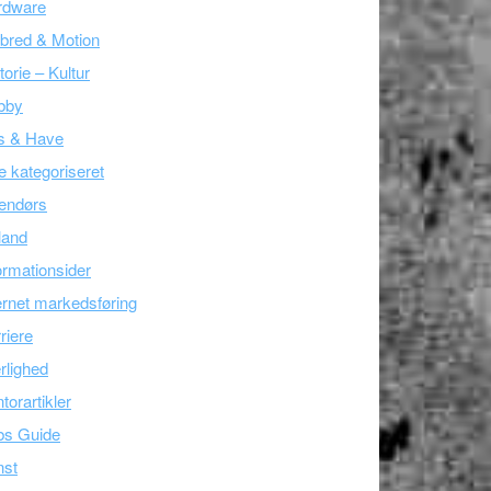
rdware
bred & Motion
torie – Kultur
bby
s & Have
e kategoriseret
endørs
land
ormationsider
ernet markedsføring
riere
lighed
torartikler
bs Guide
nst