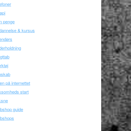
efoner
api
n penge
dannelse & kursus
endørs
erholdning
gttab
ktøj
nskab
en på internettet
ksomheds start
ksne
bshop guide
bshops