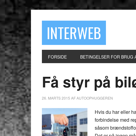
INTERWEB
FORSIDE
BETINGELSER FOR BRUG 
Få styr på b
26. MARTS 2015
AF
AUTOOPHUGGEREN
Hvis du har eller ha
forbindelse med rep
såsom brændstofforbr
Det er på ingen måd