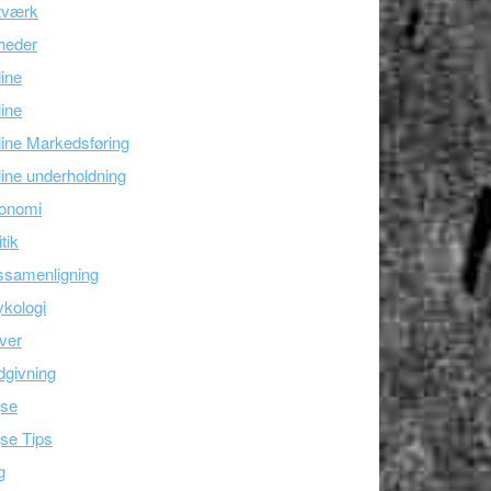
tværk
heder
line
ine
ine Markedsføring
ine underholdning
onomi
itik
ssamenligning
kologi
ver
givning
jse
se Tips
g