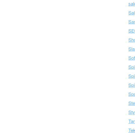
sal
Sal
Sa
SE
Sh
Sla
Sof
Spi
Spi
Spi
Spo
Ste
Sty
Tan
Tek