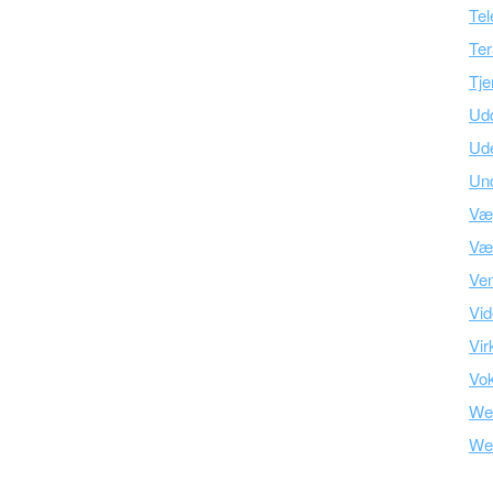
Tel
Ter
Tje
Ud
Ud
Und
Væ
Vær
Ve
Vid
Vir
Vo
We
We