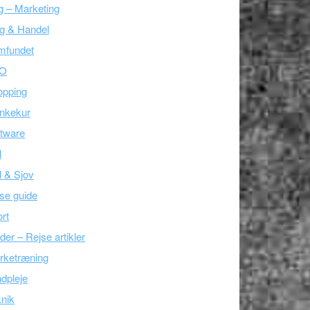
g – Marketing
g & Handel
mfundet
O
opping
nkekur
tware
l
l & Sjov
se guide
rt
der – Rejse artikler
rketræning
dpleje
nik