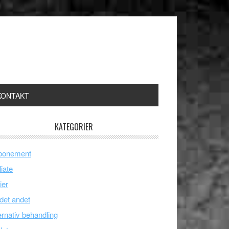
KONTAKT
KATEGORIER
bonement
liate
ier
 det andet
ernativ behandling