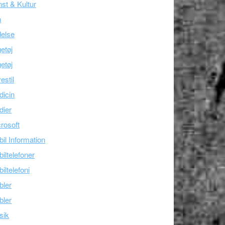
st & Kultur
n
else
etøj
etøj
estil
icin
dier
rosoft
il Information
iltelefoner
iltelefoni
bler
bler
sik