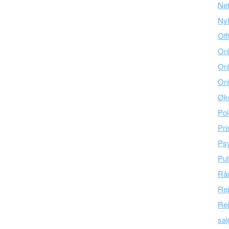
Ne
Ny
Off
Onl
Onl
Onl
Øk
Pol
Pri
Psy
Pul
Råd
Re
Rej
sal