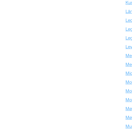
Kun
Lå
Led
Leg
Leg
Lev
Med
Me
Mic
Mob
Mob
Mob
Mø
Mø
Mu