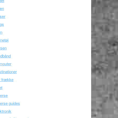
det
ien
ser
ogs
rn
netøj
rsen
edbånd
mputer
tinationer
 frække
æt
erse
erse guides
ktronik