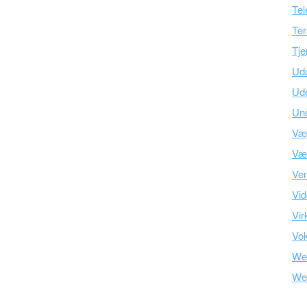
Tel
Ter
Tje
Ud
Ud
Und
Væ
Vær
Ve
Vid
Vir
Vo
We
We