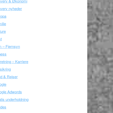
hverv & Økonomi
verv nyheder
ropa
ilie
ture
t
m – Fjernsyn
ness
retning – Karriere
sikring
tid & Rejser
ogle
ogle Adwords
tis underholdning
ides