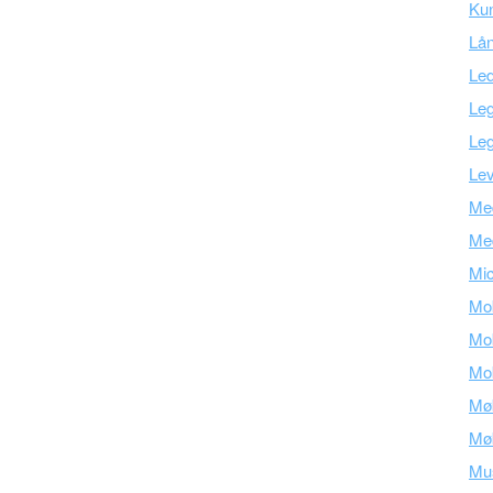
Kun
Lå
Led
Leg
Leg
Lev
Med
Me
Mic
Mob
Mob
Mob
Mø
Mø
Mu