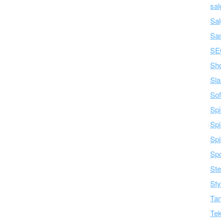
sal
Sal
Sa
SE
Sh
Sla
Sof
Spi
Spi
Spi
Spo
Ste
Sty
Tan
Tek