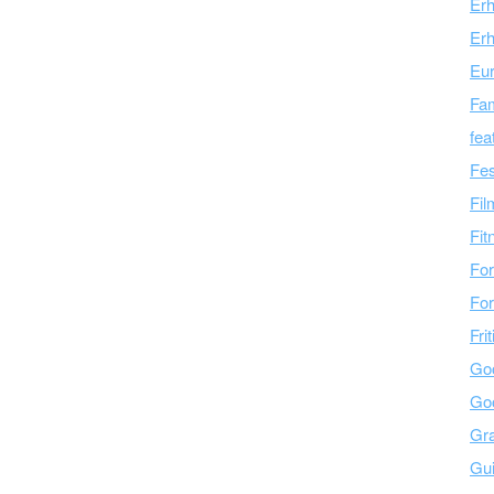
Er
Erh
Eu
Fam
fea
Fes
Fil
Fit
For
For
Fri
Go
Go
Gra
Gu