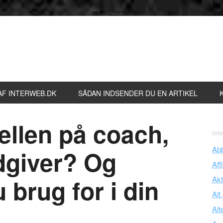
AF INTERWEB.DK
SÅDAN INDSENDER DU EN ARTIKEL
ellen på coach,
Ab
dgiver? Og
Affi
 brug for i din
Akt
Alt
Alt