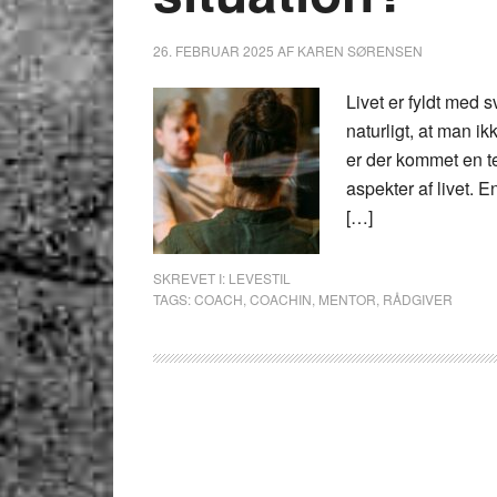
26. FEBRUAR 2025
AF
KAREN SØRENSEN
Livet er fyldt med 
naturligt, at man i
er der kommet en te
aspekter af livet. E
[…]
SKREVET I:
LEVESTIL
TAGS:
COACH
,
COACHIN
,
MENTOR
,
RÅDGIVER