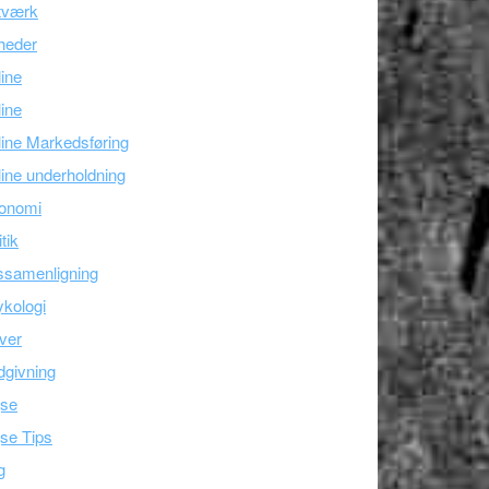
tværk
heder
line
ine
ine Markedsføring
ine underholdning
onomi
itik
ssamenligning
kologi
ver
givning
jse
se Tips
g