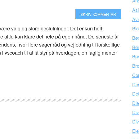
An
As
SKRIV KOMMENTAR
Avi
svære valg og store beslutninger. Det er kun helt
Bl
kke altid kan klare det hele på egen hånd. De seneste år
Bø
ndens, hvor flere søger råd og vejledning til forskellige
Bør
n livscoach til at få styr på hverdagen, en faglig mentor
Bø
Br
Co
Des
Det
Di
Div
Div
Ele