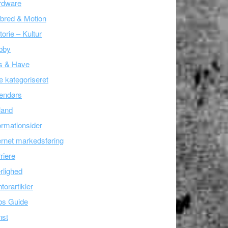
rdware
bred & Motion
torie – Kultur
bby
s & Have
e kategoriseret
endørs
land
ormationsider
ernet markedsføring
riere
lighed
torartikler
bs Guide
nst