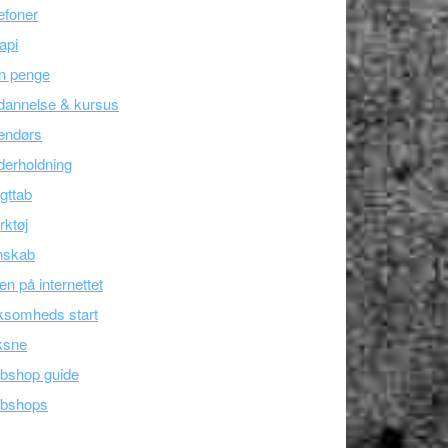
efoner
api
n penge
dannelse & kursus
endørs
erholdning
gttab
ktøj
nskab
en på internettet
ksomheds start
ksne
bshop guide
bshops