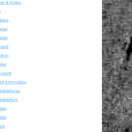
st & Kultur
n
else
etøj
etøj
estil
icin
dier
rosoft
il Information
iltelefoner
iltelefoni
bler
bler
sik