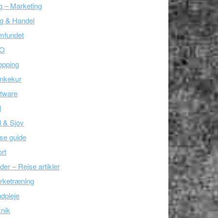
g – Marketing
g & Handel
mfundet
O
opping
nkekur
tware
l
l & Sjov
se guide
rt
der – Rejse artikler
rketræning
dpleje
nik