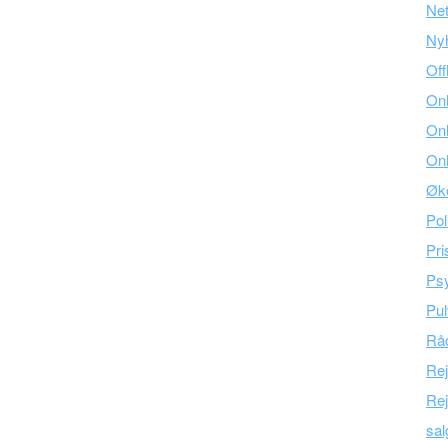
Ne
Ny
Off
Onl
Onl
Onl
Øk
Pol
Pri
Psy
Pul
Råd
Re
Rej
sal