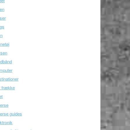
det
ien
ser
ogs
rn
netøj
rsen
edbånd
mputer
tinationer
 frække
æt
erse
erse guides
ktronik