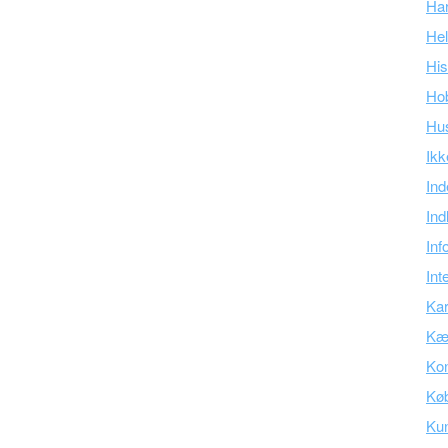
Ha
Hel
His
Ho
Hu
Ikk
Ind
Ind
Inf
Int
Kar
Kær
Kon
Kø
Ku