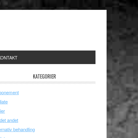
KONTAKT
KATEGORIER
bonement
liate
ier
 det andet
ernativ behandling