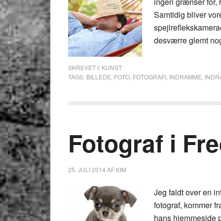
ingen grænser for,
Samtidig bliver vo
spejlreflekskameraer
desværre glemt nog
SKREVET I:
KUNST
TAGS:
BILLEDE
,
FOTO
,
FOTOGRAFI
,
INDRAMME
,
INDR
Fotograf i Fre
25. JULI 2014
AF
KIM
Jeg faldt over en i
fotograf, kommer fra
hans hjemmeside på