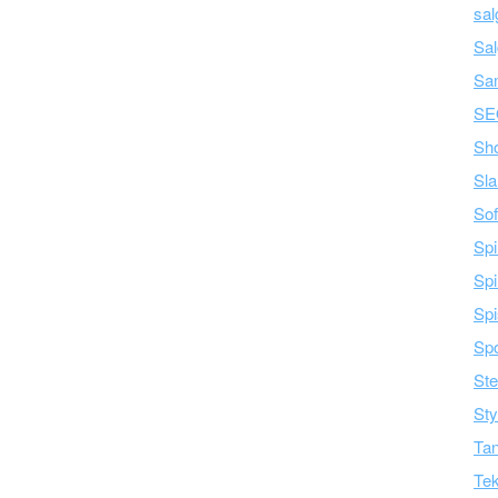
sal
Sal
Sa
SE
Sh
Sla
Sof
Spi
Spi
Spi
Spo
Ste
Sty
Tan
Tek