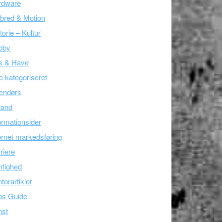
rdware
bred & Motion
torie – Kultur
bby
s & Have
e kategoriseret
endørs
land
ormationsider
ernet markedsføring
riere
lighed
torartikler
bs Guide
nst