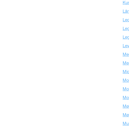
Kun
Lå
Led
Leg
Leg
Lev
Med
Me
Mic
Mob
Mob
Mob
Mø
Mø
Mu