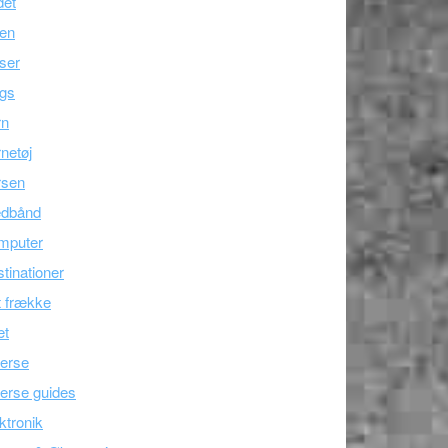
det
ien
ser
ogs
rn
netøj
rsen
edbånd
mputer
tinationer
 frække
æt
erse
erse guides
ktronik