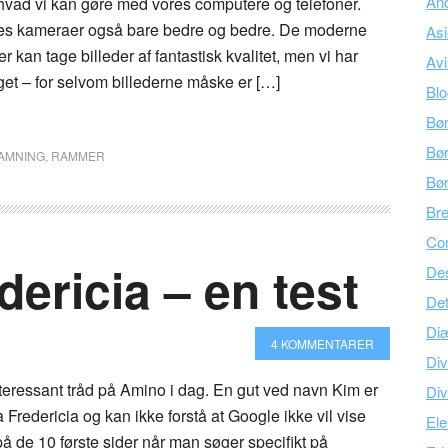
An
 hvad vi kan gøre med vores computere og telefoner.
res kameraer også bare bedre og bedre. De moderne
As
 kan tage billeder af fantastisk kvalitet, men vi har
Avi
et – for selvom billederne måske er […]
Bl
Bø
Bør
AMNING
,
RAMMER
Bø
Br
Co
dericia – en test
Des
Det
Di
4 KOMMENTARER
Div
nteressant tråd på Amino i dag. En gut ved navn Kim er
Div
 Fredericia og kan ikke forstå at Google ikke vil vise
Ele
 de 10 første sider når man søger specifikt på