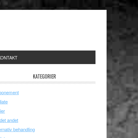
KONTAKT
KATEGORIER
bonement
liate
ier
 det andet
ernativ behandling