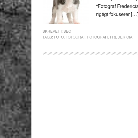
“Fotograf Frederici
rigtigt fokuserer […
SKREVET I:
SEO
TAGS:
FOTO
,
FOTOGRAF
,
FOTOGRAFI
,
FREDERICIA