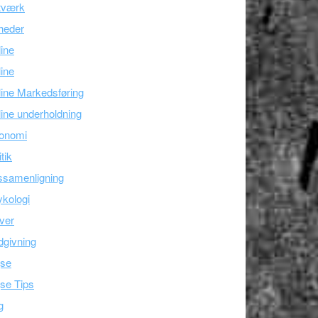
tværk
heder
line
ine
ine Markedsføring
ine underholdning
onomi
itik
ssamenligning
kologi
ver
givning
jse
se Tips
g