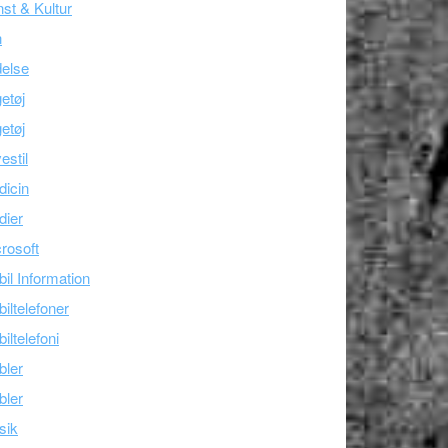
st & Kultur
n
else
etøj
etøj
estil
icin
dier
rosoft
il Information
iltelefoner
iltelefoni
bler
bler
sik