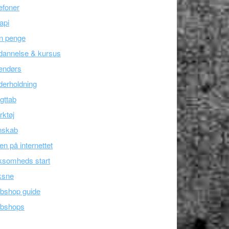
efoner
api
n penge
dannelse & kursus
endørs
erholdning
gttab
ktøj
nskab
en på internettet
ksomheds start
ksne
bshop guide
bshops