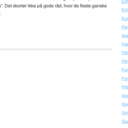
Er
a”. Det skorter ikke på gode råd, hvor de fleste ganske
Erh
]
Eu
Fam
fea
Fes
Fil
Fit
For
For
Fri
Go
Go
Gra
Gu