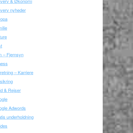
hverv & Økonomi
verv nyheder
ropa
ilie
ture
t
m – Fjernsyn
ness
retning – Karriere
sikring
tid & Rejser
ogle
ogle Adwords
tis underholdning
ides