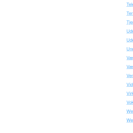
Tel
Ter
Tje
Ud
Ud
Und
Væ
Vær
Ve
Vid
Vir
Vo
We
We