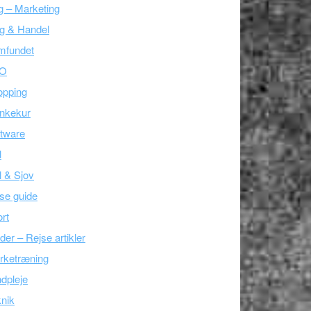
g – Marketing
g & Handel
mfundet
O
opping
nkekur
tware
l
l & Sjov
se guide
rt
der – Rejse artikler
rketræning
dpleje
nik