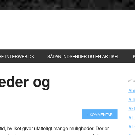
AF INTERWEB.DK
SÅDAN INDSENDER DU EN ARTIKEL
leder og
Ab
Affi
Akt
1 KOMMENTAR
Alt
Alt
l tid, hvilket giver ufatteligt mange muligheder. Der er