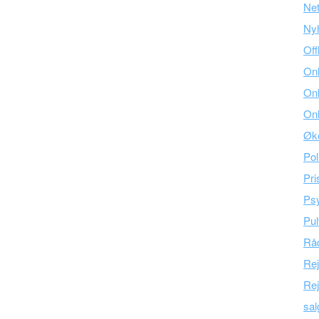
Ne
Ny
Off
Onl
Onl
Onl
Øk
Pol
Pri
Psy
Pul
Råd
Re
Rej
sal