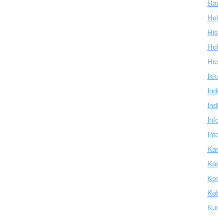
Ha
Hel
His
Ho
Hu
Ikk
Ind
Ind
Inf
Int
Kar
Kær
Kon
Kø
Ku