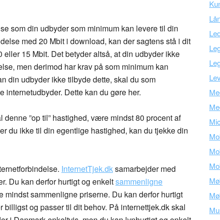
Kun
Lå
lse som din udbyder som minimum kan levere til din
Led
ndelse med 20 Mbit i download, kan der sagtens stå i dit
Leg
ler 15 Mbit. Det betyder altså, at din udbyder ikke
Leg
ndelse, men derimod har krav på som minimum kan
Lev
 din udbyder ikke tilbyde dette, skal du som
fte internetudbyder. Dette kan du gøre
her
.
Med
Me
al denne ”op til” hastighed, være mindst 80 procent af
Mic
 du ikke til din egentlige hastighed, kan du tjekke din
Mob
Mob
Mob
nternetforbindelse.
InternetTjek.dk
samarbejder med
Mø
. Du kan derfor hurtigt og enkelt
sammenligne
 mindst sammenligne priserne. Du kan derfor hurtigt
Mø
 billigst og passer til dit behov. På internettjek.dk skal
Mu
er i Danmark enkeltvis, men du kan lynhurtigt og enkelt