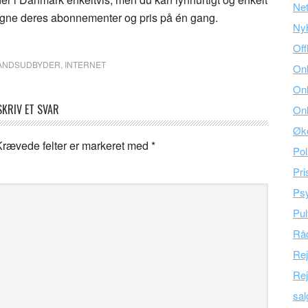
Ne
gne deres abonnementer og pris på én gang.
Ny
Off
ÅNDSUDBYDER
,
INTERNET
Onl
Onl
SKRIV ET SVAR
Onl
Øk
Krævede felter er markeret med
*
Pol
Pri
Psy
Pul
Råd
Re
Rej
sal