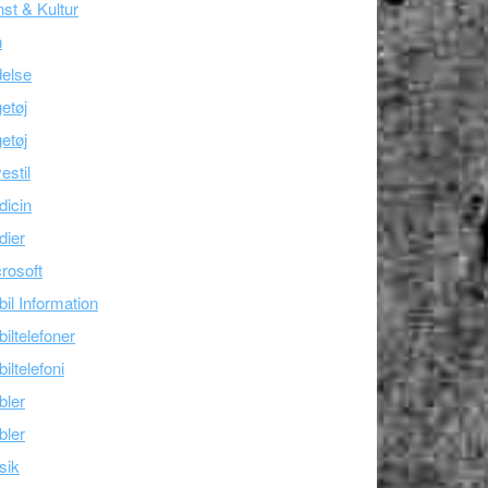
st & Kultur
n
else
etøj
etøj
estil
icin
dier
rosoft
il Information
iltelefoner
iltelefoni
bler
bler
sik