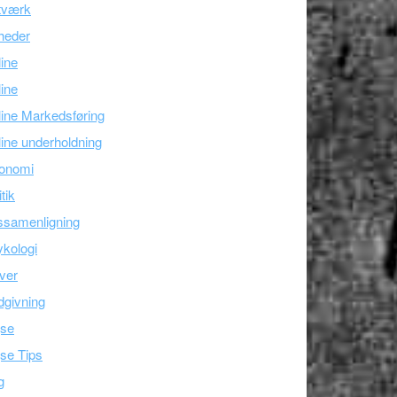
tværk
heder
line
ine
ine Markedsføring
ine underholdning
onomi
itik
ssamenligning
kologi
ver
givning
jse
se Tips
g