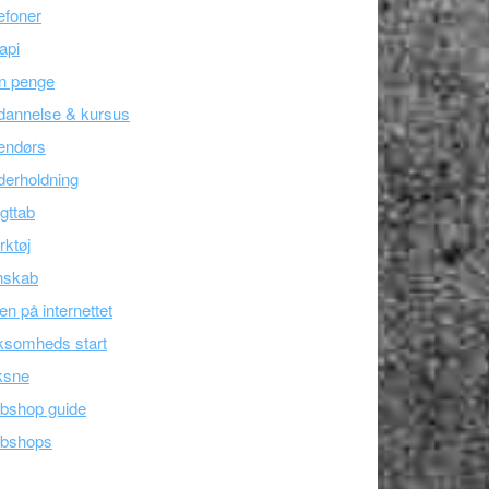
efoner
api
n penge
dannelse & kursus
endørs
erholdning
gttab
ktøj
nskab
en på internettet
ksomheds start
ksne
bshop guide
bshops