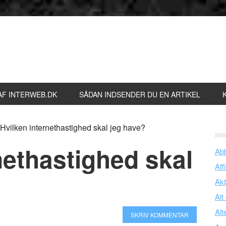
AF INTERWEB.DK
SÅDAN INDSENDER DU EN ARTIKEL
Hvilken internethastighed skal jeg have?
nethastighed skal
Ab
Affi
Akt
Alt
Alt
SKRIV KOMMENTAR