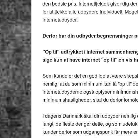
den bedste pris. Internettjek.dk giver dig de
for at tjekke alle udbydere individuelt. Meget 
internetudbyder.
Derfor har din udbyder begrænsninger på
”Op til” udtrykket i internet sammenhænge
sige kun at have internet ”op til” en vis
Som kunde er det en god ide at være skepsis
nemlig, at du som minimum kan få ”op til” de
internetudbyderne også oplyser minimumshas
minimumshastigheder, skal du derfor forhold
I dagens Danmark skal din udbyder nemlig 
langt, de fleste der gør dette, og som udelu
kunder derfor som udgangspunk får mere 