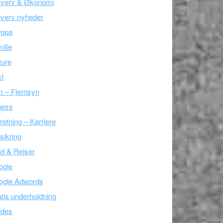
hverv & Økonomi
verv nyheder
ropa
ilie
ture
t
m – Fjernsyn
ness
retning – Karriere
sikring
tid & Rejser
ogle
ogle Adwords
tis underholdning
ides