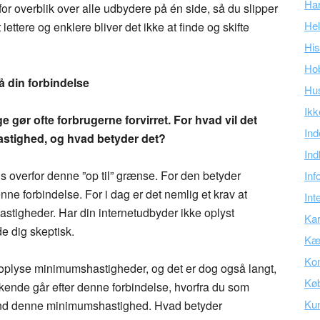
Ha
rfor overblik over alle udbydere på én side, så du slipper
Hel
lettere og enklere bliver det ikke at finde og skifte
His
Ho
 din forbindelse
Hu
Ikk
 gør ofte forbrugerne forvirret. For hvad vil det
Ind
 hastighed, og hvad betyder det?
Ind
 overfor denne ”op til” grænse. For den betyder
Inf
nne forbindelse. For i dag er det nemlig et krav at
Int
tigheder. Har din internetudbyder ikke oplyst
Kar
e dig skeptisk.
Kær
Kon
oplyse minimumshastigheder, og det er dog også langt,
Kø
kkende går efter denne forbindelse, hvorfra du som
Ku
end denne minimumshastighed. Hvad betyder