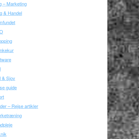
g – Marketing
g & Handel
mfundet
O
opping
nkekur
tware
l
l & Sjov
se guide
rt
der – Rejse artikler
rketræning
dpleje
nik