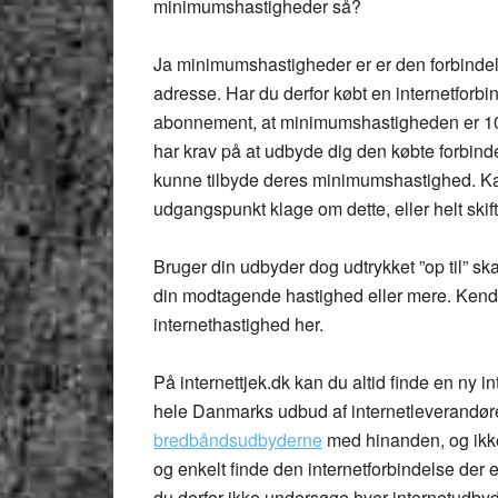
minimumshastigheder så?
Ja minimumshastigheder er er den forbinde
adresse. Har du derfor købt en internetforbi
abonnement, at minimumshastigheden er 10 el
har krav på at udbyde dig den købte forbi
kunne tilbyde deres minimumshastighed. Kan
udgangspunkt klage om dette, eller helt ski
Bruger din udbyder dog udtrykket ”op til” sk
din modtagende hastighed eller mere. Kender
internethastighed
her.
På
internettjek.dk
kan du altid finde en ny i
hele Danmarks udbud af internetleverandører
bredbåndsudbyderne
med hinanden, og ikke
og enkelt finde den internetforbindelse der er
du derfor ikke undersøge hver internetudbyd