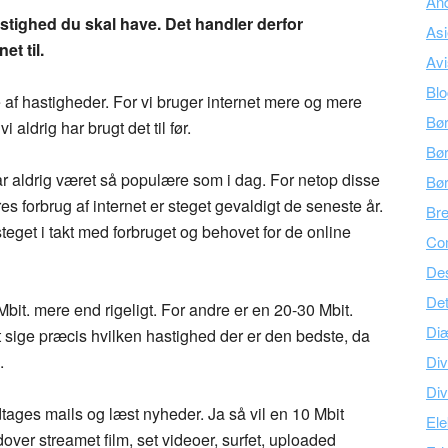
An
hastighed du skal have. Det handler derfor
As
et til.
Avi
Bl
 af hastigheder. For vi bruger internet mere og mere
Bø
vi aldrig har brugt det til før.
Bør
r aldrig været så populære som i dag. For netop disse
Bø
es forbrug af internet er steget gevaldigt de seneste år.
Br
teget i takt med forbruget og behovet for de online
Co
Des
Det
bit. mere end rigeligt. For andre er en 20-30 Mbit.
Di
t sige præcis hvilken hastighed der er den bedste, da
.
Div
Div
tages mails og læst nyheder. Ja så vil en 10 Mbit
Ele
ver streamet film, set videoer, surfet, uploaded