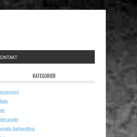
KONTAKT
KATEGORIER
bonement
liate
ier
 det andet
ernativ behandling