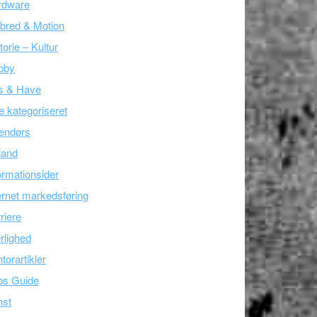
rdware
bred & Motion
torie – Kultur
bby
s & Have
e kategoriseret
endørs
land
ormationsider
ernet markedsføring
riere
lighed
torartikler
bs Guide
nst