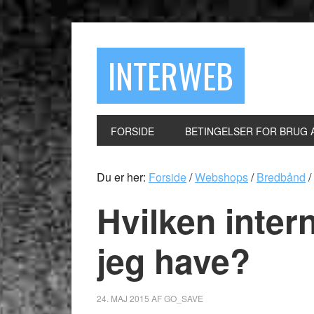
INTERWEB
FORSIDE
BETINGELSER FOR BRUG 
Du er her:
Forside
/
Webshops
/
Bredbånd
/
Hvilken inter
jeg have?
24. MAJ 2015
AF
GO_SAVE