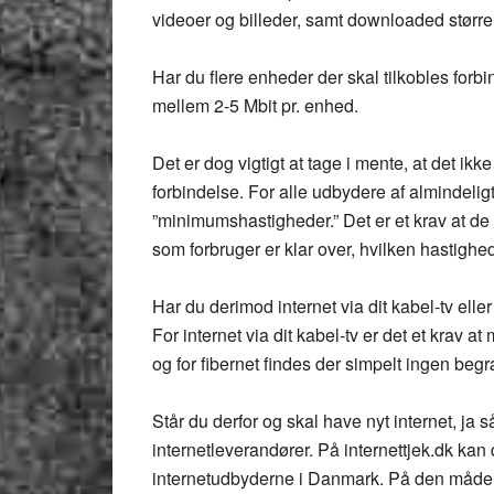
videoer og billeder, samt downloaded større f
Har du flere enheder der skal tilkobles forb
mellem 2-5 Mbit pr. enhed.
Det er dog vigtigt at tage i mente, at det ikke
forbindelse. For alle udbydere af almindelig
”minimumshastigheder.” Det er et krav at 
som forbruger er klar over, hvilken hastighed
Har du derimod internet via dit kabel-tv ell
For internet via dit kabel-tv er det et krav
og for fibernet findes der simpelt ingen beg
Står du derfor og skal have nyt internet, j
internetleverandører. På
internettjek.dk
kan d
internetudbyderne i Danmark. På den måde fi