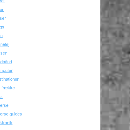
det
ien
ser
ogs
rn
netøj
rsen
edbånd
mputer
tinationer
 frække
æt
erse
erse guides
ktronik